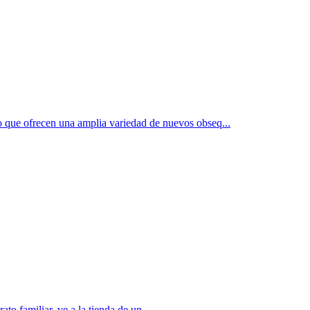
que ofrecen una amplia variedad de nuevos obseq...
to familiar, ve a la tienda de un ...