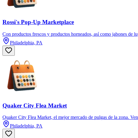
Rossi's Pop-Up Marketplace
Con productos frescos y productos horneados, así como jabones de lujo
Philadelphia, PA
Quaker City Flea Market
Quaker City Flea Market, el mejor mercado de pulgas de la zona. Ven 
Philadelphia, PA