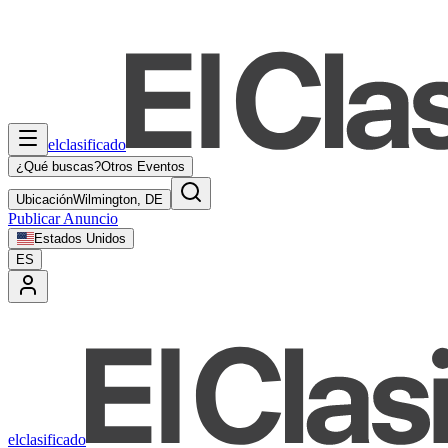
elclasificado
¿Qué buscas?
Otros Eventos
Ubicación
Wilmington, DE
Publicar Anuncio
Estados Unidos
ES
elclasificado