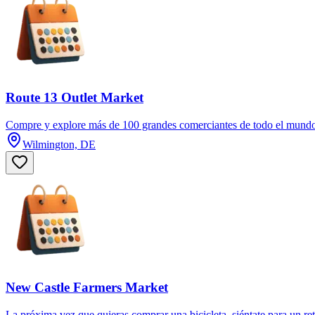
Route 13 Outlet Market
Compre y explore más de 100 grandes comerciantes de todo el mundo 
Wilmington, DE
New Castle Farmers Market
La próxima vez que quieras comprar una bicicleta, siéntate para un retra