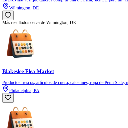
Wilmington, DE
Más resultados cerca de Wilmington, DE
Blakeslee Flea Market
Productos frescos, artículos de cuero, calcetines, ropa de Penn State, m
Philadelphia, PA