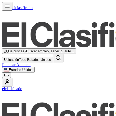
elclasificado
¿Qué buscas?
Buscar empleo, servicio, auto...
Ubicación
Todo Estados Unidos
Publicar Anuncio
Estados Unidos
ES
elclasificado