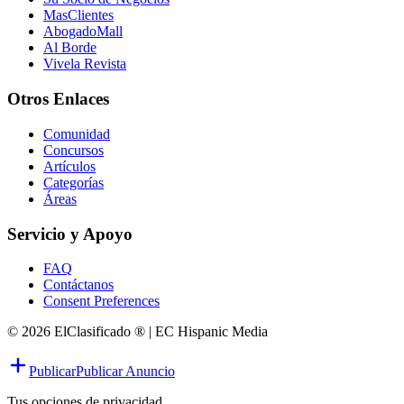
MasClientes
AbogadoMall
Al Borde
Vivela Revista
Otros Enlaces
Comunidad
Concursos
Artículos
Categorías
Áreas
Servicio y Apoyo
FAQ
Contáctanos
Consent Preferences
© 2026 ElClasificado ® | EC Hispanic Media
Publicar
Publicar Anuncio
Tus opciones de privacidad