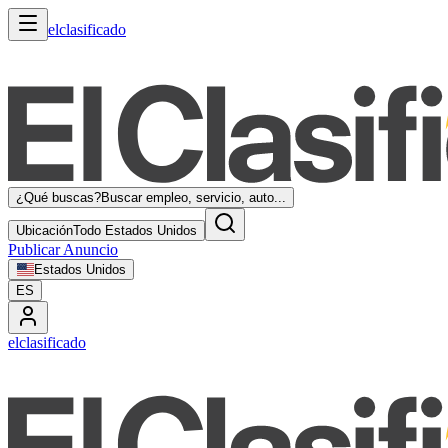
elclasificado
¿Qué buscas?
Buscar empleo, servicio, auto...
Ubicación
Todo Estados Unidos
Publicar Anuncio
Estados Unidos
ES
elclasificado