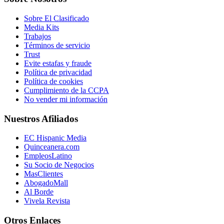
Sobre El Clasificado
Media Kits
Trabajos
Términos de servicio
Trust
Evite estafas y fraude
Política de privacidad
Política de cookies
Cumplimiento de la CCPA
No vender mi información
Nuestros Afiliados
EC Hispanic Media
Quinceanera.com
EmpleosLatino
Su Socio de Negocios
MasClientes
AbogadoMall
Al Borde
Vivela Revista
Otros Enlaces