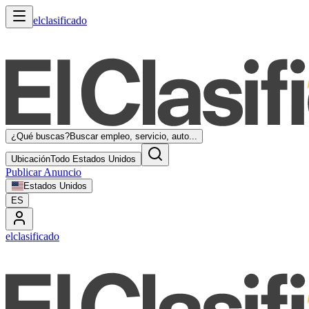
elclasificado
¿Qué buscas?
Buscar empleo, servicio, auto...
Ubicación
Todo Estados Unidos
Publicar Anuncio
Estados Unidos
ES
elclasificado