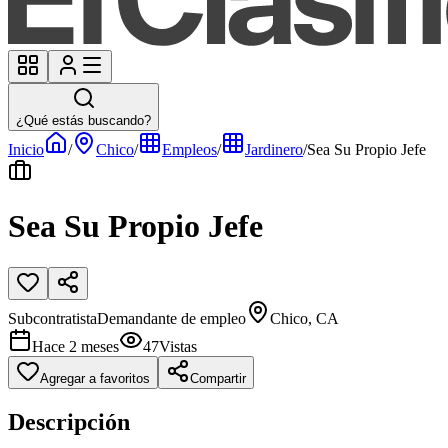
¿Qué estás buscando?
Inicio
/
Chico
/
Empleos
/
Jardinero
/
Sea Su Propio Jefe
Sea Su Propio Jefe
Subcontratista
Demandante de empleo
Chico, CA
Hace 2 meses
47
Vistas
Agregar a favoritos
Compartir
Descripción