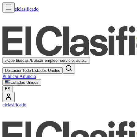
elclasificado
¿Qué buscas?
Buscar empleo, servicio, auto...
Ubicación
Todo Estados Unidos
Publicar Anuncio
Estados Unidos
ES
elclasificado