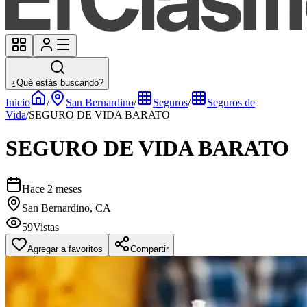
¿Qué estás buscando?
Inicio
/
San Bernardino
/
Seguros
/
Seguros de
Vida
/
SEGURO DE VIDA BARATO
SEGURO DE VIDA BARATO
Hace 2 meses
San Bernardino, CA
59
Vistas
Agregar a favoritos
Compartir