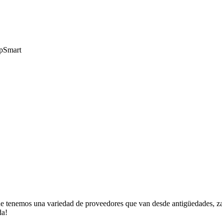
pSmart
enemos una variedad de proveedores que van desde antigüedades, zapat
da!