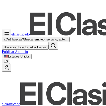
elclasificado
¿Qué buscas?
Buscar empleo, servicio, auto...
Ubicación
Todo Estados Unidos
Publicar Anuncio
Estados Unidos
ES
elclasificado