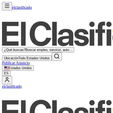
elclasificado
¿Qué buscas?
Buscar empleo, servicio, auto...
Ubicación
Todo Estados Unidos
Publicar Anuncio
Estados Unidos
ES
elclasificado