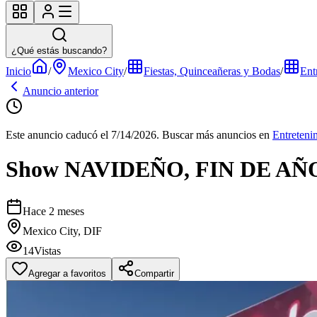
¿Qué estás buscando?
Inicio
/
Mexico City
/
Fiestas, Quinceañeras y Bodas
/
Ent
Anuncio anterior
Este anuncio caducó el 7/14/2026.
Buscar más anuncios en
Entreteni
Show NAVIDEÑO, FIN DE AÑ
Hace 2 meses
Mexico City, DIF
14
Vistas
Agregar a favoritos
Compartir