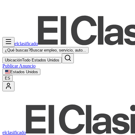
elclasificado
¿Qué buscas?
Buscar empleo, servicio, auto...
Ubicación
Todo Estados Unidos
Publicar Anuncio
Estados Unidos
ES
elclasificado