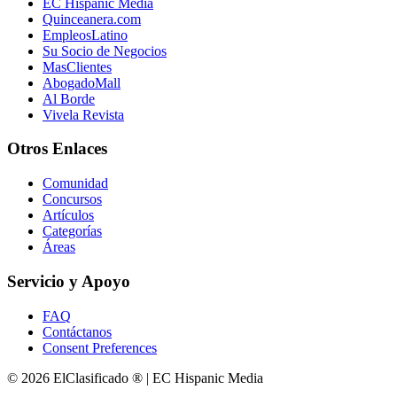
EC Hispanic Media
Quinceanera.com
EmpleosLatino
Su Socio de Negocios
MasClientes
AbogadoMall
Al Borde
Vivela Revista
Otros Enlaces
Comunidad
Concursos
Artículos
Categorías
Áreas
Servicio y Apoyo
FAQ
Contáctanos
Consent Preferences
© 2026 ElClasificado ® | EC Hispanic Media