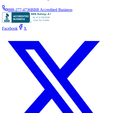
888-277-4736
BBB Accredited Business
Facebook
X