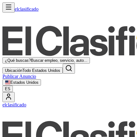
elclasificado
¿Qué buscas?
Buscar empleo, servicio, auto...
Ubicación
Todo Estados Unidos
Publicar Anuncio
Estados Unidos
ES
elclasificado