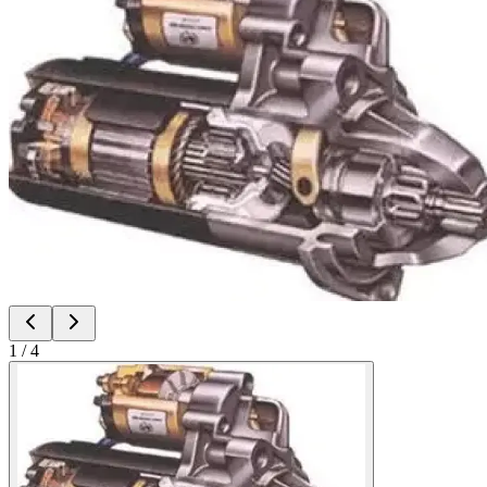
1
/
4