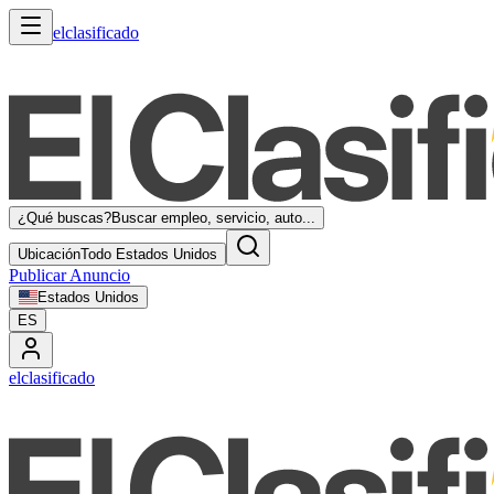
elclasificado
¿Qué buscas?
Buscar empleo, servicio, auto...
Ubicación
Todo Estados Unidos
Publicar Anuncio
Estados Unidos
ES
elclasificado