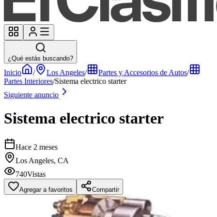
¿Qué estás buscando?
Inicio
/
Los Angeles
/
Partes y Accesorios de Autos
/
Partes Interiores
/
Sistema electrico starter
Siguiente anuncio
Sistema electrico starter
Hace 2 meses
Los Angeles, CA
740
Vistas
Agregar a favoritos
Compartir