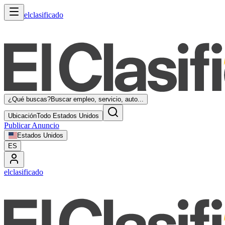
elclasificado
¿Qué buscas?
Buscar empleo, servicio, auto...
Ubicación
Todo Estados Unidos
Publicar Anuncio
Estados Unidos
ES
elclasificado