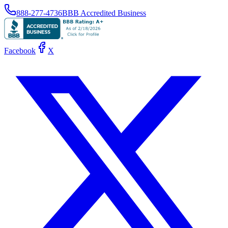
888-277-4736
BBB Accredited Business
Facebook
X