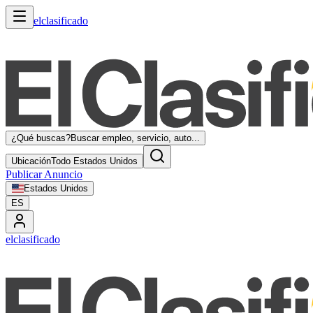
elclasificado
¿Qué buscas?
Buscar empleo, servicio, auto...
Ubicación
Todo Estados Unidos
Publicar Anuncio
Estados Unidos
ES
elclasificado