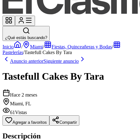
¿Qué estás buscando?
Inicio
/
Miami
/
Fiestas, Quinceañeras y Bodas
/
Pastelerías
/
Tastefull Cakes By Tara
Anuncio anterior
Siguiente anuncio
Tastefull Cakes By Tara
Hace 2 meses
Miami, FL
61
Vistas
Agregar a favoritos
Compartir
Descripción