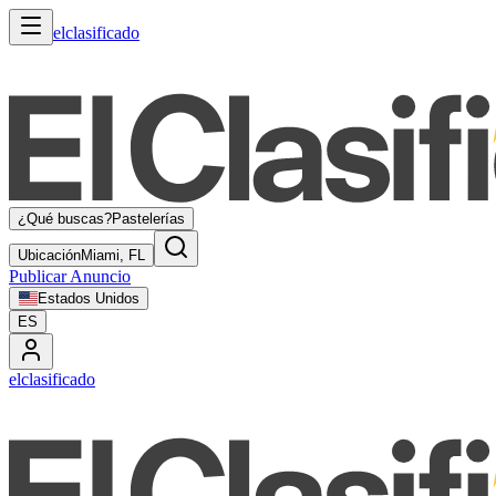
elclasificado
¿Qué buscas?
Pastelerías
Ubicación
Miami, FL
Publicar Anuncio
Estados Unidos
ES
elclasificado