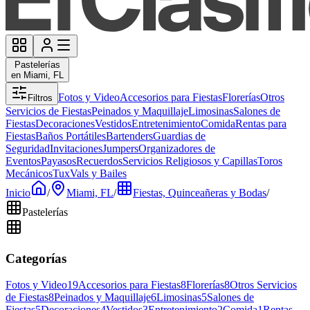
Pastelerías
en Miami, FL
Fotos y Video
Accesorios para Fiestas
Florerías
Otros
Filtros
Servicios de Fiestas
Peinados y Maquillaje
Limosinas
Salones de
Fiestas
Decoraciones
Vestidos
Entretenimiento
Comida
Rentas para
Fiestas
Baños Portátiles
Bartenders
Guardias de
Seguridad
Invitaciones
Jumpers
Organizadores de
Eventos
Payasos
Recuerdos
Servicios Religiosos y Capillas
Toros
Mecánicos
Tux
Vals y Bailes
Inicio
/
Miami, FL
/
Fiestas, Quinceañeras y Bodas
/
Pastelerías
Categorías
Fotos y Video
19
Accesorios para Fiestas
8
Florerías
8
Otros Servicios
de Fiestas
8
Peinados y Maquillaje
6
Limosinas
5
Salones de
Fiestas
5
Decoraciones
4
Vestidos
3
Entretenimiento
2
Comida
1
Rentas