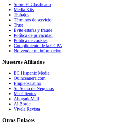
Sobre El Clasificado
Media Kits
Trabajos
Términos de servicio
Trust
Evite estafas y fraude
Política de privacidad
Política de cookies
Cumplimiento de la CCPA
No vender mi información
Nuestros Afiliados
EC Hispanic Media
Quinceanera.com
EmpleosLatino
Su Socio de Negocios
MasClientes
AbogadoMall
Al Borde
Vivela Revista
Otros Enlaces