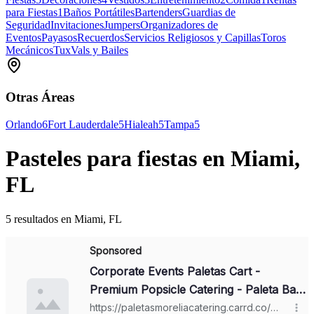
para Fiestas
1
Baños Portátiles
Bartenders
Guardias de
Seguridad
Invitaciones
Jumpers
Organizadores de
Eventos
Payasos
Recuerdos
Servicios Religiosos y Capillas
Toros
Mecánicos
Tux
Vals y Bailes
Otras Áreas
Orlando
6
Fort Lauderdale
5
Hialeah
5
Tampa
5
Pasteles para fiestas en Miami,
FL
5 resultados en Miami, FL