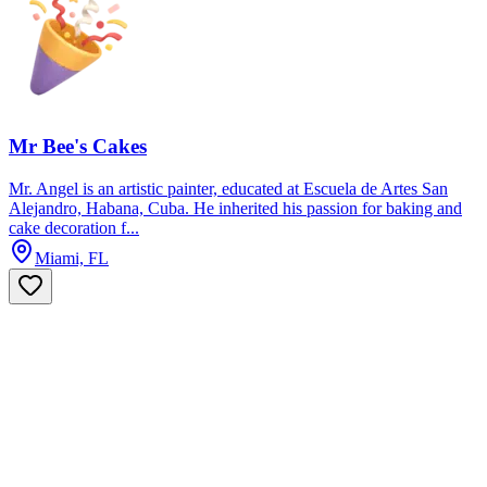
Mr Bee's Cakes
Mr. Angel is an artistic painter, educated at Escuela de Artes San
Alejandro, Habana, Cuba. He inherited his passion for baking and
cake decoration f...
Miami, FL