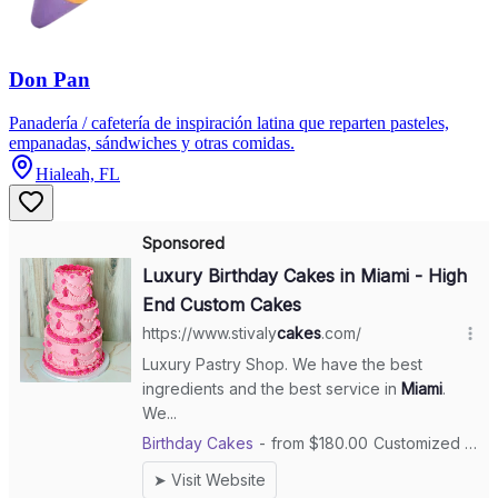
Don Pan
Panadería / cafetería de inspiración latina que reparten pasteles,
empanadas, sándwiches y otras comidas.
Hialeah, FL