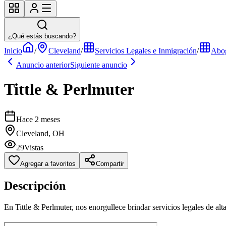
¿Qué estás buscando?
Inicio
/
Cleveland
/
Servicios Legales e Inmigración
/
Abog
Anuncio anterior
Siguiente anuncio
Tittle & Perlmuter
Hace 2 meses
Cleveland, OH
29
Vistas
Agregar a favoritos
Compartir
Descripción
En Tittle & Perlmuter, nos enorgullece brindar servicios legales de al