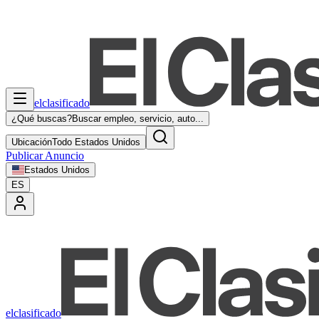
elclasificado
¿Qué buscas?
Buscar empleo, servicio, auto...
Ubicación
Todo Estados Unidos
Publicar Anuncio
Estados Unidos
ES
elclasificado