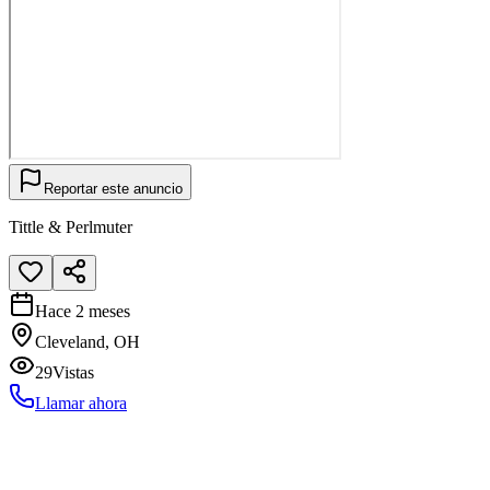
Reportar este anuncio
Tittle & Perlmuter
Hace 2 meses
Cleveland, OH
29
Vistas
Llamar ahora