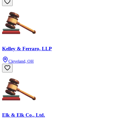
Kelley & Ferraro, LLP
Cleveland, OH
Elk & Elk Co., Ltd.