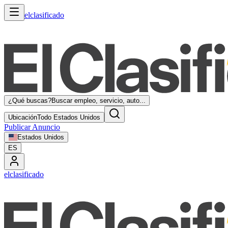
elclasificado
¿Qué buscas?
Buscar empleo, servicio, auto...
Ubicación
Todo Estados Unidos
Publicar Anuncio
Estados Unidos
ES
elclasificado