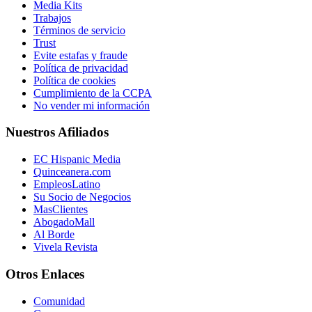
Media Kits
Trabajos
Términos de servicio
Trust
Evite estafas y fraude
Política de privacidad
Política de cookies
Cumplimiento de la CCPA
No vender mi información
Nuestros Afiliados
EC Hispanic Media
Quinceanera.com
EmpleosLatino
Su Socio de Negocios
MasClientes
AbogadoMall
Al Borde
Vivela Revista
Otros Enlaces
Comunidad