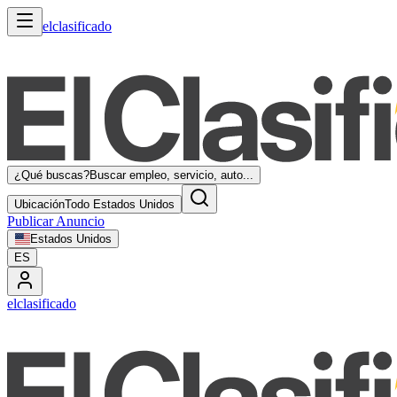
elclasificado
¿Qué buscas?
Buscar empleo, servicio, auto...
Ubicación
Todo Estados Unidos
Publicar Anuncio
Estados Unidos
ES
elclasificado