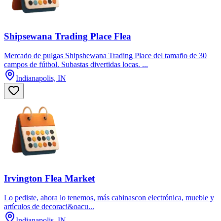
Shipsewana Trading Place Flea
Mercado de pulgas Shipshewana Trading Place del tamaño de 30
campos de fútbol. Subastas divertidas locas. ...
Indianapolis, IN
Irvington Flea Market
Lo pediste, ahora lo tenemos, más cabinascon electrónica, mueble y
artículos de decoraci&oacu...
Indianapolis, IN