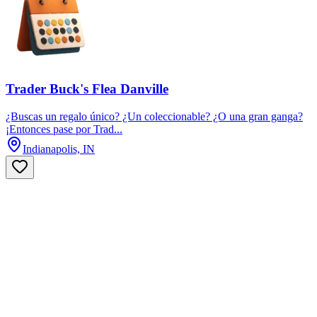
Trader Buck's Flea Danville
¿Buscas un regalo único? ¿Un coleccionable? ¿O una gran ganga?
¡Entonces pase por Trad...
Indianapolis, IN