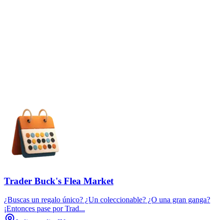
Trader Buck's Flea Market
¿Buscas un regalo único? ¿Un coleccionable? ¿O una gran ganga?
¡Entonces pase por Trad...