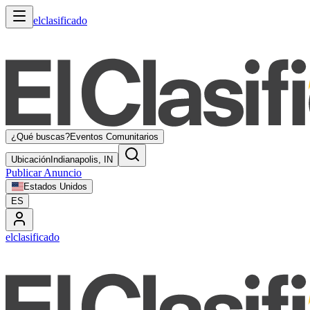
elclasificado
¿Qué buscas?
Eventos Comunitarios
Ubicación
Indianapolis, IN
Publicar Anuncio
Estados Unidos
ES
elclasificado