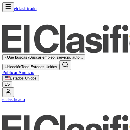
elclasificado
¿Qué buscas?
Buscar empleo, servicio, auto...
Ubicación
Todo Estados Unidos
Publicar Anuncio
Estados Unidos
ES
elclasificado