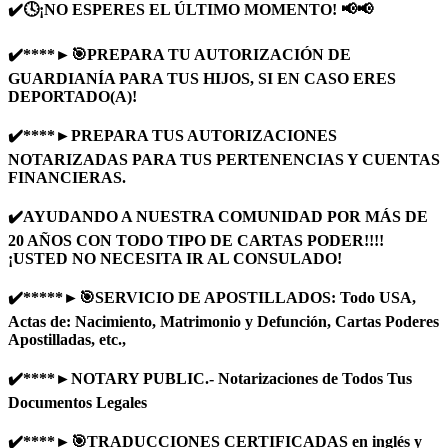
✔️🕓¡NO ESPERES EL ÚLTIMO MOMENTO! 📢📢
✔️****►🎯PREPARA TU AUTORIZACIÓN DE
GUARDIANÍA PARA TUS HIJOS, SI EN CASO ERES
DEPORTADO(A)!
✔️****►PREPARA TUS AUTORIZACIONES
NOTARIZADAS PARA TUS PERTENENCIAS Y CUENTAS
FINANCIERAS.
✔️AYUDANDO A NUESTRA COMUNIDAD POR MÁS DE
20 AÑOS CON TODO TIPO DE CARTAS PODER!!!!
¡USTED NO NECESITA IR AL CONSULADO!
✔️*****►🎯SERVICIO DE APOSTILLADOS: Todo USA,
Actas de: Nacimiento, Matrimonio y Defunción, Cartas Poderes
Apostilladas, etc.,
✔️****►NOTARY PUBLIC.- Notarizaciones de Todos Tus
Documentos Legales
✔️****►🎯TRADUCCIONES CERTIFICADAS en inglés y