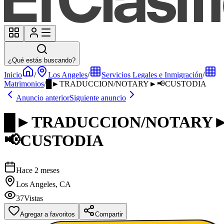
¿Qué estás buscando?
Inicio
/
Los Angeles
/
Servicios Legales e Inmigración
/
Matrimonios
/
█►TRADUCCION/NOTARY►📢CUSTODIA
Anuncio anterior
Siguiente anuncio
█►TRADUCCION/NOTARY
📢CUSTODIA
Hace 2 meses
Los Angeles, CA
37
Vistas
Agregar a favoritos
Compartir