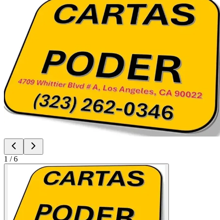
1
/
6