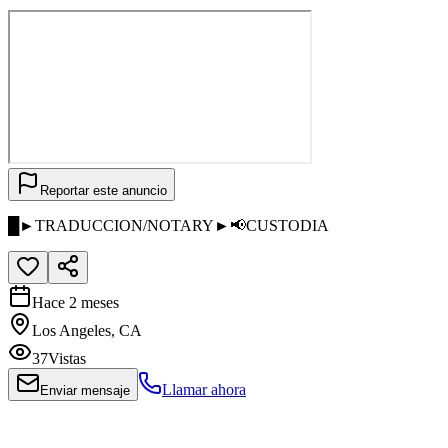
Reportar este anuncio
█►TRADUCCION/NOTARY►📢CUSTODIA
Hace 2 meses
Los Angeles, CA
37
Vistas
Llamar ahora
Enviar mensaje