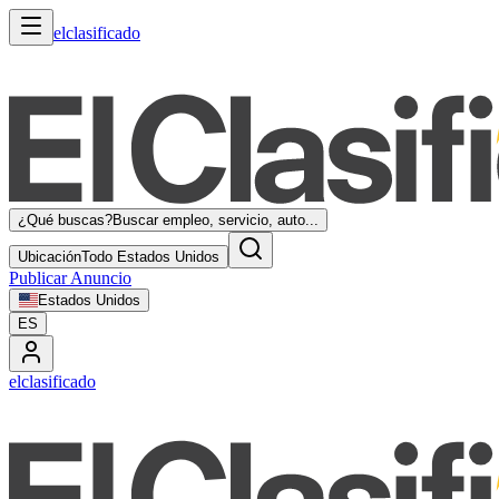
elclasificado
¿Qué buscas?
Buscar empleo, servicio, auto...
Ubicación
Todo Estados Unidos
Publicar Anuncio
Estados Unidos
ES
elclasificado