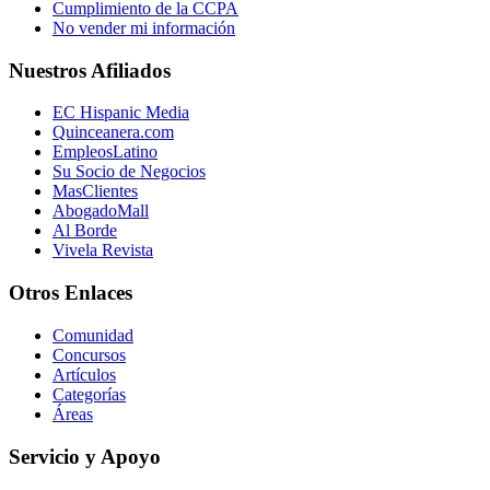
Cumplimiento de la CCPA
No vender mi información
Nuestros Afiliados
EC Hispanic Media
Quinceanera.com
EmpleosLatino
Su Socio de Negocios
MasClientes
AbogadoMall
Al Borde
Vivela Revista
Otros Enlaces
Comunidad
Concursos
Artículos
Categorías
Áreas
Servicio y Apoyo