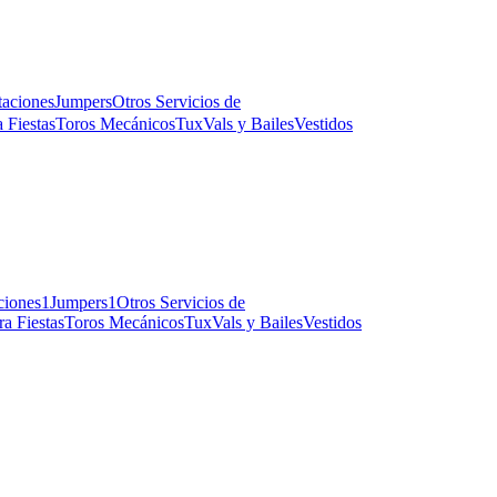
taciones
Jumpers
Otros Servicios de
 Fiestas
Toros Mecánicos
Tux
Vals y Bailes
Vestidos
ciones
1
Jumpers
1
Otros Servicios de
ra Fiestas
Toros Mecánicos
Tux
Vals y Bailes
Vestidos