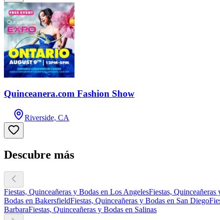
Quinceanera.com Fashion Show
Riverside, CA
Descubre más
Fiestas, Quinceañeras y Bodas en Los Angeles
Fiestas, Quinceañeras
Bodas en Bakersfield
Fiestas, Quinceañeras y Bodas en San Diego
Fie
Barbara
Fiestas, Quinceañeras y Bodas en Salinas