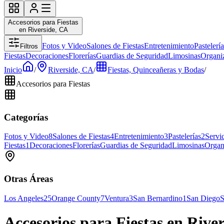
Accesorios para Fiestas
en Riverside, CA
Fotos y Video
Salones de Fiestas
Entretenimiento
Pastelería
Filtros
Fiestas
Decoraciones
Florerías
Guardias de Seguridad
Limosinas
Organi
Inicio
/
Riverside, CA
/
Fiestas, Quinceañeras y Bodas
/
Accesorios para Fiestas
Categorías
Fotos y Video
8
Salones de Fiestas
4
Entretenimiento
3
Pastelerías
2
Servic
Fiestas
1
Decoraciones
Florerías
Guardias de Seguridad
Limosinas
Organ
Otras Áreas
Los Angeles
25
Orange County
7
Ventura
3
San Bernardino
1
San Diego
S
Accesorios para Fiestas en Rive