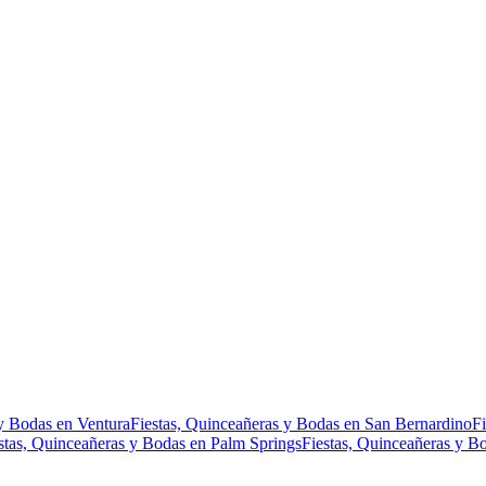
 y Bodas en Ventura
Fiestas, Quinceañeras y Bodas en San Bernardino
F
stas, Quinceañeras y Bodas en Palm Springs
Fiestas, Quinceañeras y B