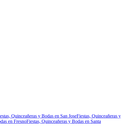
iestas, Quinceañeras y Bodas en San Jose
Fiestas, Quinceañeras y
odas en Fresno
Fiestas, Quinceañeras y Bodas en Santa