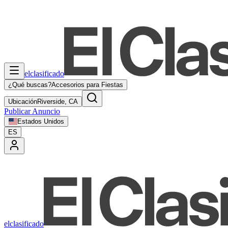
elclasificado
¿Qué buscas?
Accesorios para Fiestas
Ubicación
Riverside, CA
Publicar Anuncio
Estados Unidos
ES
elclasificado