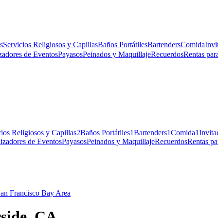
s
Servicios Religiosos y Capillas
Baños Portátiles
Bartenders
Comida
Invi
zadores de Eventos
Payasos
Peinados y Maquillaje
Recuerdos
Rentas para
ios Religiosos y Capillas
2
Baños Portátiles
1
Bartenders
1
Comida
1
Invita
izadores de Eventos
Payasos
Peinados y Maquillaje
Recuerdos
Rentas pa
an Francisco Bay Area
rside, CA