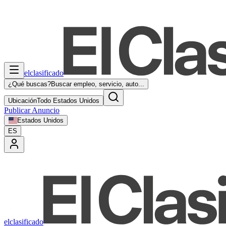
elclasificado
¿Qué buscas?
Buscar empleo, servicio, auto...
Ubicación
Todo Estados Unidos
Publicar Anuncio
Estados Unidos
ES
elclasificado