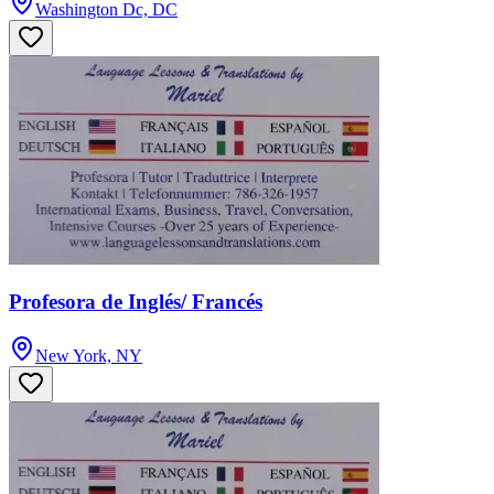
Washington Dc, DC
Profesora de Inglés/ Francés
New York, NY