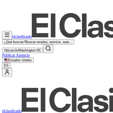
elclasificado
¿Qué buscas?
Buscar empleo, servicio, auto...
Ubicación
Washington DC
Publicar Anuncio
Estados Unidos
ES
elclasificado