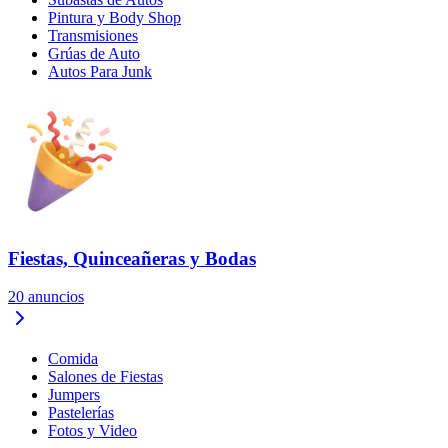
Pintura y Body Shop
Transmisiones
Grúas de Auto
Autos Para Junk
Fiestas, Quinceañeras y Bodas
20
anuncios
Comida
Salones de Fiestas
Jumpers
Pastelerías
Fotos y Video