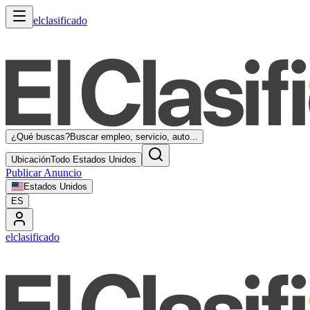
elclasificado
¿Qué buscas?
Buscar empleo, servicio, auto...
Ubicación
Todo Estados Unidos
Publicar Anuncio
Estados Unidos
ES
elclasificado