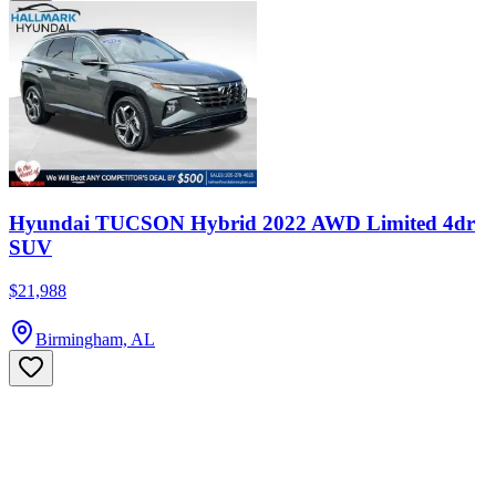
Hyundai TUCSON Hybrid 2022 AWD Limited 4dr
SUV
$21,988
Birmingham, AL