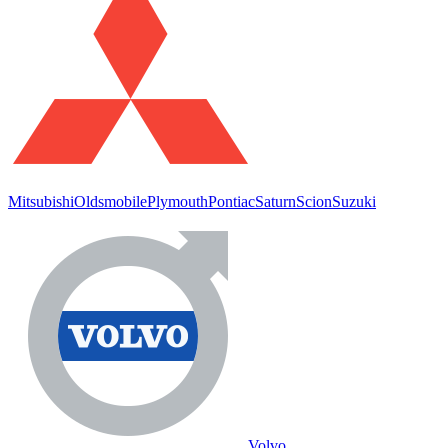
Mitsubishi
Oldsmobile
Plymouth
Pontiac
Saturn
Scion
Suzuki
Volvo