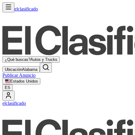
elclasificado
¿Qué buscas?
Autos y Trucks
Ubicación
Alabama
Publicar Anuncio
Estados Unidos
ES
elclasificado