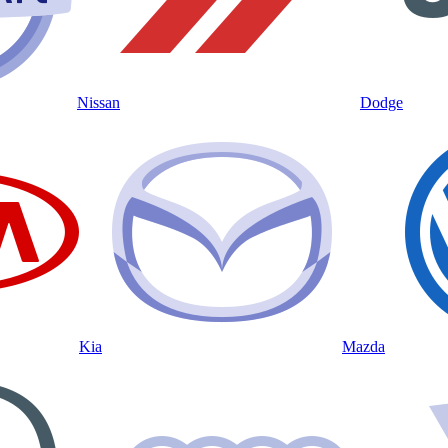
Nissan
Dodge
Kia
Mazda