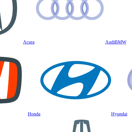
Acura
Audi
BMW
Honda
Hyundai