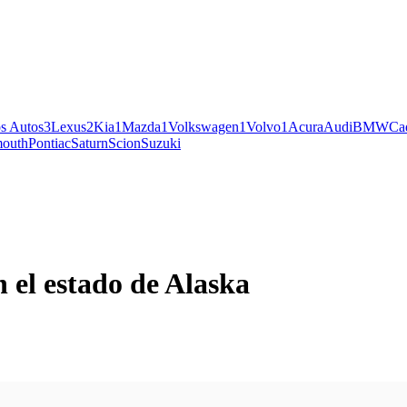
s Autos
3
Lexus
2
Kia
1
Mazda
1
Volkswagen
1
Volvo
1
Acura
Audi
BMW
Cad
mouth
Pontiac
Saturn
Scion
Suzuki
 el estado de Alaska