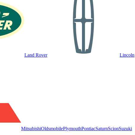
Land Rover
Lincoln
Mitsubishi
Oldsmobile
Plymouth
Pontiac
Saturn
Scion
Suzuki