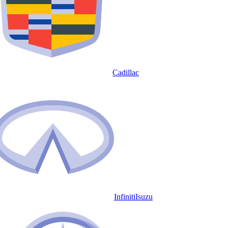
Cadillac
Infiniti
Isuzu