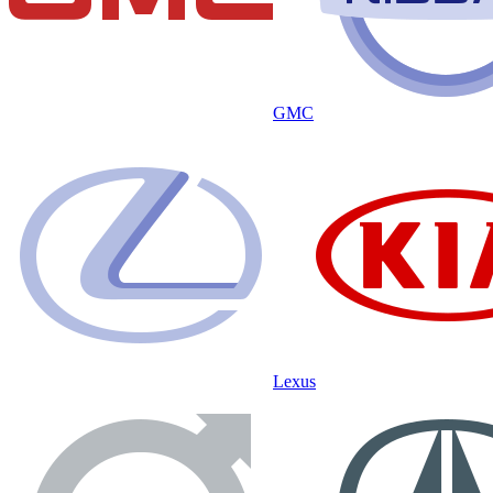
GMC
Lexus