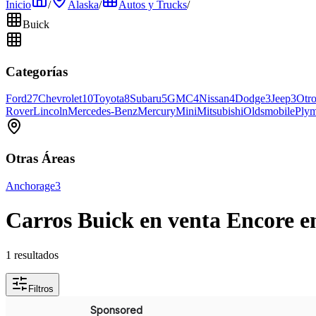
Inicio
/
Alaska
/
Autos y Trucks
/
Buick
Categorías
Ford
27
Chevrolet
10
Toyota
8
Subaru
5
GMC
4
Nissan
4
Dodge
3
Jeep
3
Otro
Rover
Lincoln
Mercedes-Benz
Mercury
Mini
Mitsubishi
Oldsmobile
Ply
Otras Áreas
Anchorage
3
Carros Buick en venta Encore en
1 resultados
Filtros