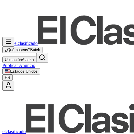
elclasificado
¿Qué buscas?
Buick
Ubicación
Alaska
Publicar Anuncio
Estados Unidos
ES
elclasificado