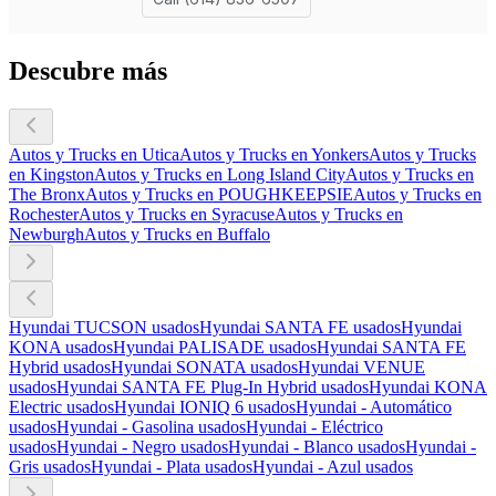
Descubre más
Autos y Trucks en Utica
Autos y Trucks en Yonkers
Autos y Trucks
en Kingston
Autos y Trucks en Long Island City
Autos y Trucks en
The Bronx
Autos y Trucks en POUGHKEEPSIE
Autos y Trucks en
Rochester
Autos y Trucks en Syracuse
Autos y Trucks en
Newburgh
Autos y Trucks en Buffalo
Hyundai TUCSON usados
Hyundai SANTA FE usados
Hyundai
KONA usados
Hyundai PALISADE usados
Hyundai SANTA FE
Hybrid usados
Hyundai SONATA usados
Hyundai VENUE
usados
Hyundai SANTA FE Plug-In Hybrid usados
Hyundai KONA
Electric usados
Hyundai IONIQ 6 usados
Hyundai - Automático
usados
Hyundai - Gasolina usados
Hyundai - Eléctrico
usados
Hyundai - Negro usados
Hyundai - Blanco usados
Hyundai -
Gris usados
Hyundai - Plata usados
Hyundai - Azul usados