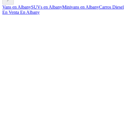
Vans en Albany
SUVs en Albany
Minivans en Albany
Carros Diesel
En Venta En Albany