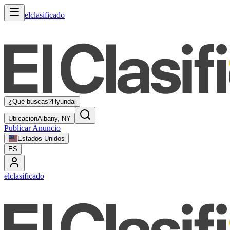
elclasificado
¿Qué buscas?
Hyundai
Ubicación
Albany, NY
Publicar Anuncio
Estados Unidos
ES
elclasificado