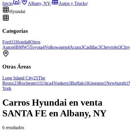
Inicio
/
Albany, NY
/
Autos y Trucks
/
Hyundai
Categorías
Ford
11
Honda
8
Otros
Autos
6
BMW
5
Toyota
4
Volkswagen
4
Acura
3
Cadillac
3
Chevrolet
3
Chry
Otras Áreas
Long Island City
25
The
Bronx
23
Rochester
11
Utica
4
Yonkers
3
Buffalo
1
Kingston
1
Newburgh
1
York
Carros Hyundai en venta
SANTA FE en Albany, NY
6 resultados