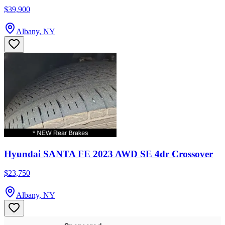
$39,900
Albany, NY
Hyundai SANTA FE 2023 AWD SE 4dr Crossover
$23,750
Albany, NY