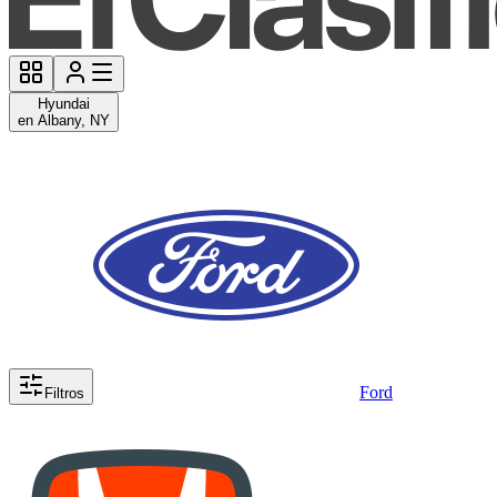
Hyundai
en Albany, NY
Ford
Filtros