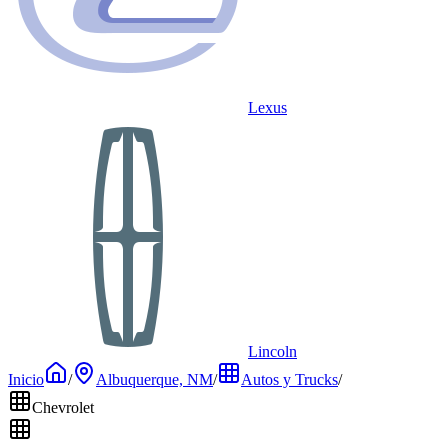
Lexus
Lincoln
Inicio
/
Albuquerque, NM
/
Autos y Trucks
/
Chevrolet