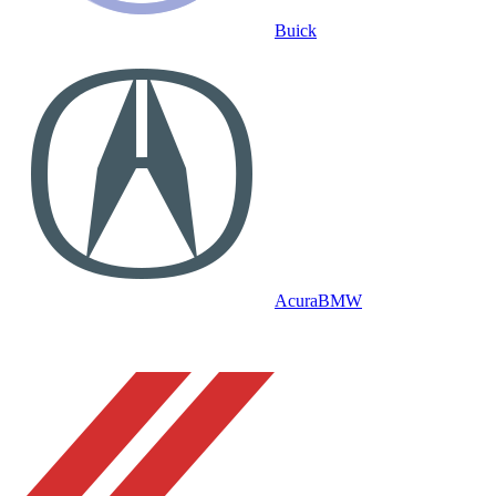
Buick
Acura
BMW