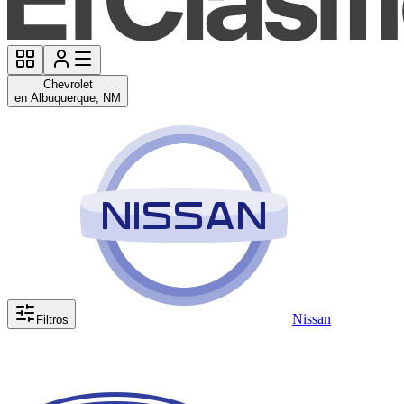
Chevrolet
en Albuquerque, NM
Nissan
Filtros