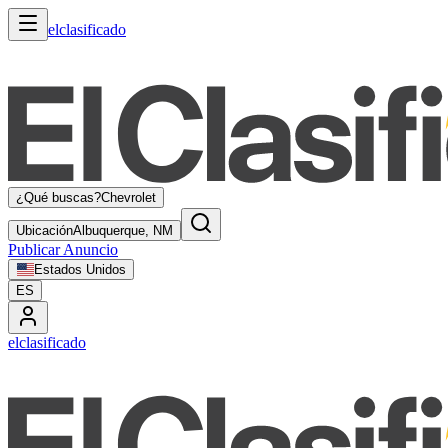
elclasificado
¿Qué buscas?
Chevrolet
Ubicación
Albuquerque, NM
Publicar Anuncio
Estados Unidos
ES
elclasificado