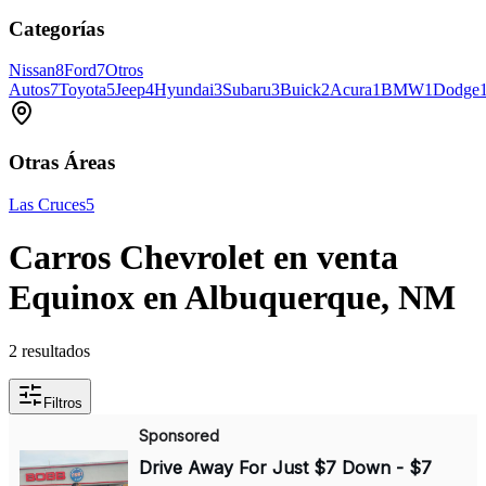
Categorías
Nissan
8
Ford
7
Otros
Autos
7
Toyota
5
Jeep
4
Hyundai
3
Subaru
3
Buick
2
Acura
1
BMW
1
Dodge
Otras Áreas
Las Cruces
5
Carros Chevrolet en venta
Equinox en Albuquerque, NM
2 resultados
Filtros