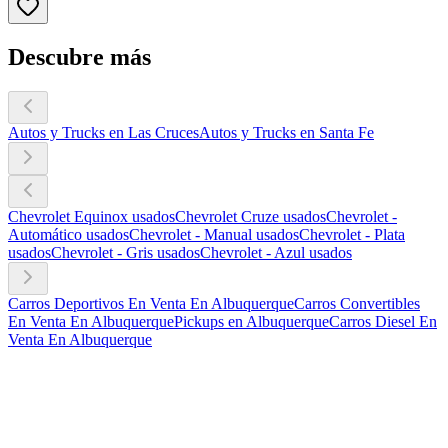
Descubre más
Autos y Trucks en Las Cruces
Autos y Trucks en Santa Fe
Chevrolet Equinox usados
Chevrolet Cruze usados
Chevrolet -
Automático usados
Chevrolet - Manual usados
Chevrolet - Plata
usados
Chevrolet - Gris usados
Chevrolet - Azul usados
Carros Deportivos En Venta En Albuquerque
Carros Convertibles
En Venta En Albuquerque
Pickups en Albuquerque
Carros Diesel En
Venta En Albuquerque