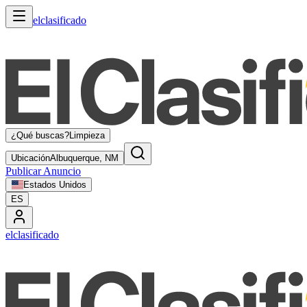
elclasificado
¿Qué buscas?
Limpieza
Ubicación
Albuquerque, NM
Publicar Anuncio
Estados Unidos
ES
elclasificado