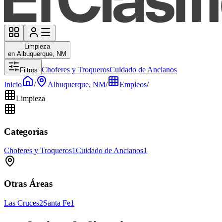
Limpieza
en Albuquerque, NM
Choferes y Troqueros
Cuidado de Ancianos
Filtros
Inicio
/
Albuquerque, NM
/
Empleos
/
Limpieza
Categorías
Choferes y Troqueros
1
Cuidado de Ancianos
1
Otras Áreas
Las Cruces
2
Santa Fe
1