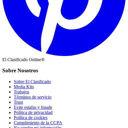
El Clasificado Online®
Sobre Nosotros
Sobre El Clasificado
Media Kits
Trabajos
Términos de servicio
Trust
Evite estafas y fraude
Política de privacidad
Política de cookies
Cumplimiento de la CCPA
No vender mi información