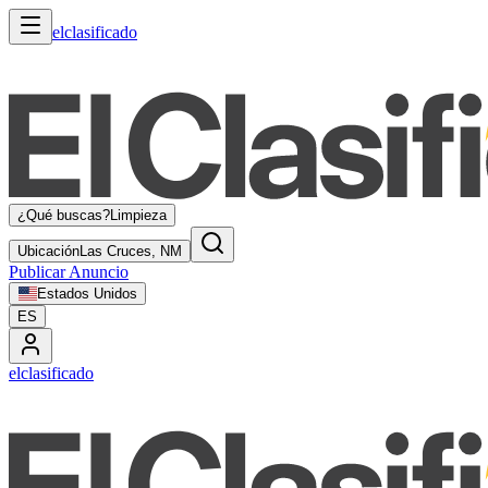
elclasificado
¿Qué buscas?
Limpieza
Ubicación
Las Cruces, NM
Publicar Anuncio
Estados Unidos
ES
elclasificado