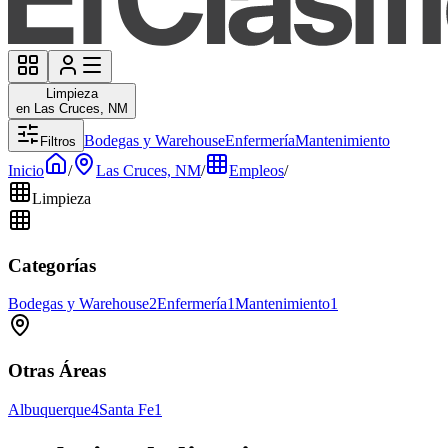
Limpieza
en Las Cruces, NM
Bodegas y Warehouse
Enfermería
Mantenimiento
Filtros
Inicio
/
Las Cruces, NM
/
Empleos
/
Limpieza
Categorías
Bodegas y Warehouse
2
Enfermería
1
Mantenimiento
1
Otras Áreas
Albuquerque
4
Santa Fe
1