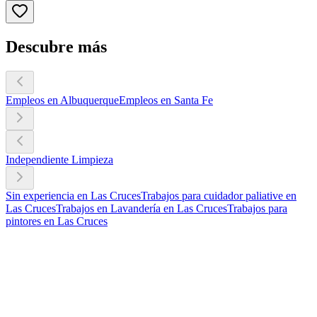
Descubre más
Empleos en Albuquerque
Empleos en Santa Fe
Independiente Limpieza
Sin experiencia en Las Cruces
Trabajos para cuidador paliative en
Las Cruces
Trabajos en Lavandería en Las Cruces
Trabajos para
pintores en Las Cruces