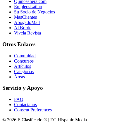
Quinceanera.com
EmpleosLatino
Su Socio de Negocios
MasClientes
AbogadoMall
Al Borde
Vivela Revista
Otros Enlaces
Comunidad
Concursos
Artículos
Categorías
Áreas
Servicio y Apoyo
FAQ
Contáctanos
Consent Preferences
© 2026 ElClasificado ® | EC Hispanic Media