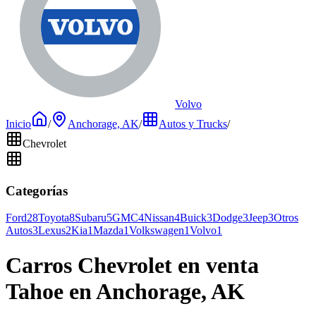
Volvo
Inicio
/
Anchorage, AK
/
Autos y Trucks
/
Chevrolet
Categorías
Ford
28
Toyota
8
Subaru
5
GMC
4
Nissan
4
Buick
3
Dodge
3
Jeep
3
Otros
Autos
3
Lexus
2
Kia
1
Mazda
1
Volkswagen
1
Volvo
1
Carros Chevrolet en venta
Tahoe en Anchorage, AK