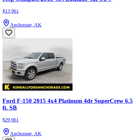
$13,961
Anchorage, AK
Ford F-150 2015 4x4 Platinum 4dr SuperCrew 6.5
ft. SB
$29,961
Anchorage, AK