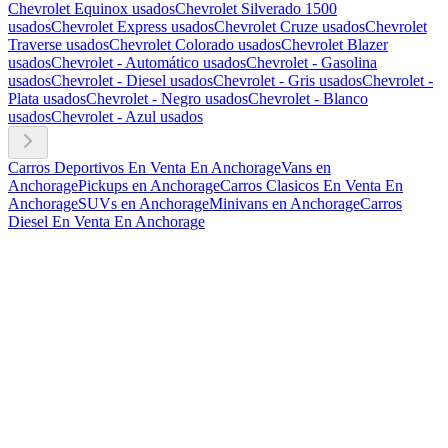
Chevrolet Equinox usados
Chevrolet Silverado 1500
usados
Chevrolet Express usados
Chevrolet Cruze usados
Chevrolet
Traverse usados
Chevrolet Colorado usados
Chevrolet Blazer
usados
Chevrolet - Automático usados
Chevrolet - Gasolina
usados
Chevrolet - Diesel usados
Chevrolet - Gris usados
Chevrolet -
Plata usados
Chevrolet - Negro usados
Chevrolet - Blanco
usados
Chevrolet - Azul usados
Carros Deportivos En Venta En Anchorage
Vans en
Anchorage
Pickups en Anchorage
Carros Clasicos En Venta En
Anchorage
SUVs en Anchorage
Minivans en Anchorage
Carros
Diesel En Venta En Anchorage