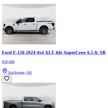
Ford F-150 2024 4x4 XLT 4dr SuperCrew 6.5 ft. SB
$39,988
Anchorage, AK