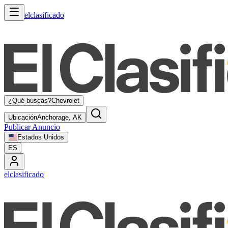
elclasificado
¿Qué buscas?
Chevrolet
Ubicación
Anchorage, AK
Publicar Anuncio
Estados Unidos
ES
elclasificado