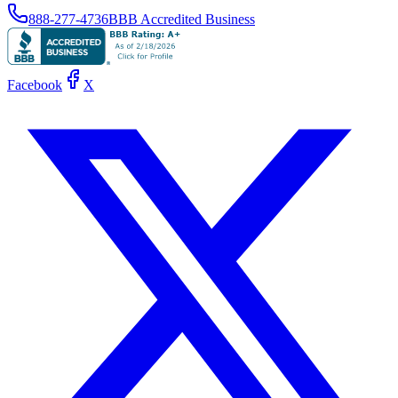
888-277-4736
BBB Accredited Business
Facebook
X