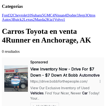
Categorías
Ford
32
Chevrolet
10
Subaru
5
GMC
4
Nissan
4
Dodge
3
Jeep
3
Otros
Autos
3
Buick
2
Lexus
2
Mazda
2
Kia
1
Volvo
1
Carros Toyota en venta
4Runner en Anchorage, AK
0 resultados