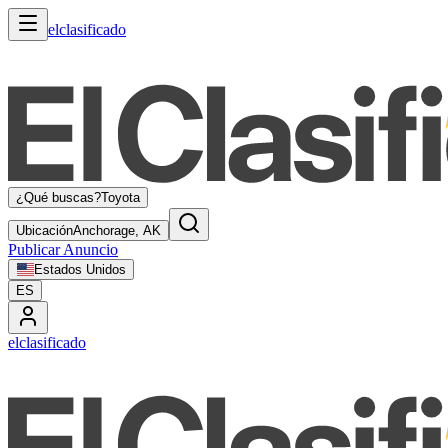
elclasificado
¿Qué buscas?
Toyota
Ubicación
Anchorage, AK
Publicar Anuncio
Estados Unidos
ES
elclasificado