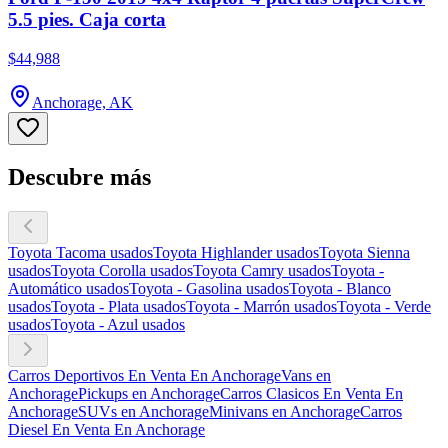
5.5 pies. Caja corta
$44,988
Anchorage, AK
Descubre más
Toyota Tacoma usados
Toyota Highlander usados
Toyota Sienna
usados
Toyota Corolla usados
Toyota Camry usados
Toyota -
Automático usados
Toyota - Gasolina usados
Toyota - Blanco
usados
Toyota - Plata usados
Toyota - Marrón usados
Toyota - Verde
usados
Toyota - Azul usados
Carros Deportivos En Venta En Anchorage
Vans en
Anchorage
Pickups en Anchorage
Carros Clasicos En Venta En
Anchorage
SUVs en Anchorage
Minivans en Anchorage
Carros
Diesel En Venta En Anchorage