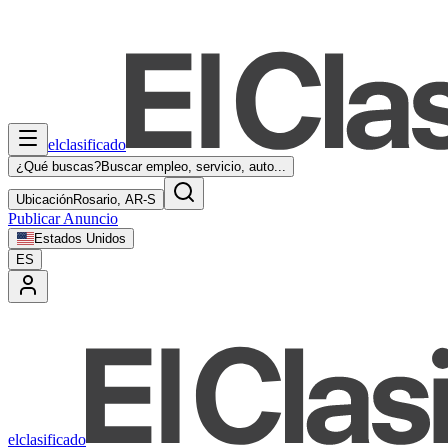
elclasificado
¿Qué buscas?
Buscar empleo, servicio, auto...
Ubicación
Rosario, AR-S
Publicar Anuncio
Estados Unidos
ES
elclasificado