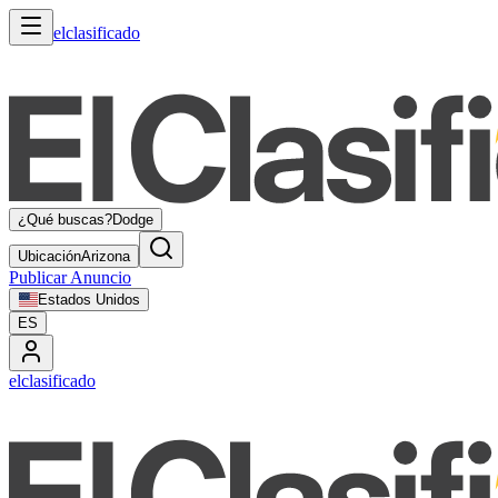
elclasificado
¿Qué buscas?
Dodge
Ubicación
Arizona
Publicar Anuncio
Estados Unidos
ES
elclasificado