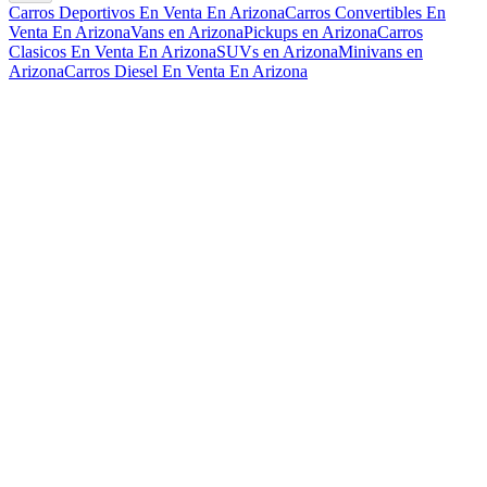
Carros Deportivos En Venta En Arizona
Carros Convertibles En
Venta En Arizona
Vans en Arizona
Pickups en Arizona
Carros
Clasicos En Venta En Arizona
SUVs en Arizona
Minivans en
Arizona
Carros Diesel En Venta En Arizona