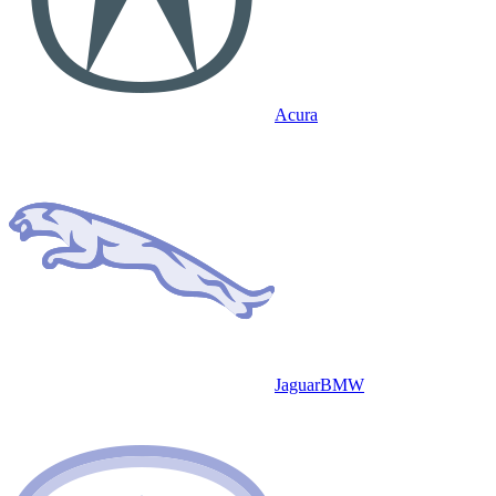
Acura
Jaguar
BMW