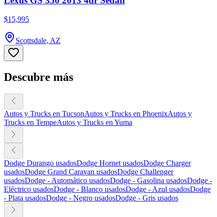
Lexus GS 350 2013 4dr Sedan
$15,995
Scottsdale, AZ
Descubre más
Autos y Trucks en Tucson
Autos y Trucks en Phoenix
Autos y
Trucks en Tempe
Autos y Trucks en Yuma
Dodge Durango usados
Dodge Hornet usados
Dodge Charger
usados
Dodge Grand Caravan usados
Dodge Challenger
usados
Dodge - Automático usados
Dodge - Gasolina usados
Dodge -
Eléctrico usados
Dodge - Blanco usados
Dodge - Azul usados
Dodge
- Plata usados
Dodge - Negro usados
Dodge - Gris usados