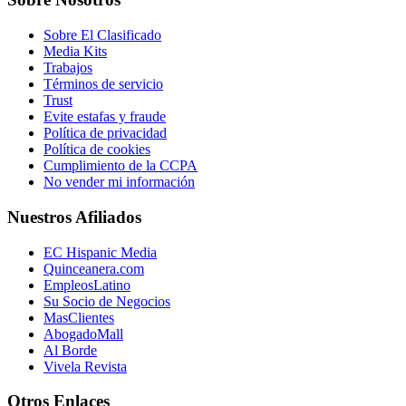
Sobre El Clasificado
Media Kits
Trabajos
Términos de servicio
Trust
Evite estafas y fraude
Política de privacidad
Política de cookies
Cumplimiento de la CCPA
No vender mi información
Nuestros Afiliados
EC Hispanic Media
Quinceanera.com
EmpleosLatino
Su Socio de Negocios
MasClientes
AbogadoMall
Al Borde
Vivela Revista
Otros Enlaces