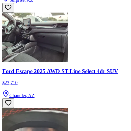
Surprise, AZ
Ford Escape 2025 AWD ST-Line Select 4dr SUV
$23,710
Chandler, AZ