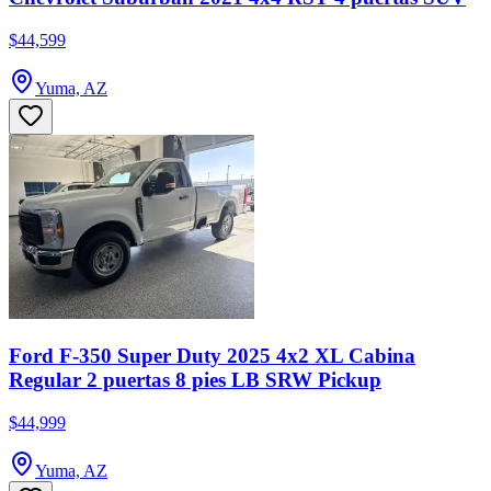
$44,599
Yuma, AZ
Ford F-350 Super Duty 2025 4x2 XL Cabina
Regular 2 puertas 8 pies LB SRW Pickup
$44,999
Yuma, AZ