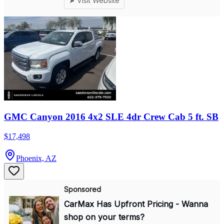
GMC Canyon 2016 4x2 SLE 4dr Crew Cab 5 ft. SB
$17,498
Phoenix, AZ