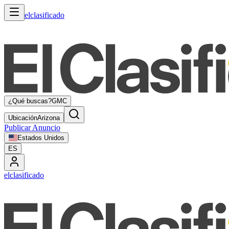
elclasificado
¿Qué buscas?
GMC
Ubicación
Arizona
Publicar Anuncio
Estados Unidos
ES
elclasificado