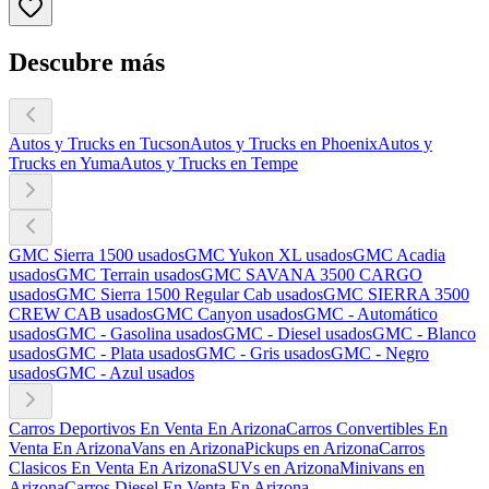
Descubre más
Autos y Trucks en Tucson
Autos y Trucks en Phoenix
Autos y
Trucks en Yuma
Autos y Trucks en Tempe
GMC Sierra 1500 usados
GMC Yukon XL usados
GMC Acadia
usados
GMC Terrain usados
GMC SAVANA 3500 CARGO
usados
GMC Sierra 1500 Regular Cab usados
GMC SIERRA 3500
CREW CAB usados
GMC Canyon usados
GMC - Automático
usados
GMC - Gasolina usados
GMC - Diesel usados
GMC - Blanco
usados
GMC - Plata usados
GMC - Gris usados
GMC - Negro
usados
GMC - Azul usados
Carros Deportivos En Venta En Arizona
Carros Convertibles En
Venta En Arizona
Vans en Arizona
Pickups en Arizona
Carros
Clasicos En Venta En Arizona
SUVs en Arizona
Minivans en
Arizona
Carros Diesel En Venta En Arizona