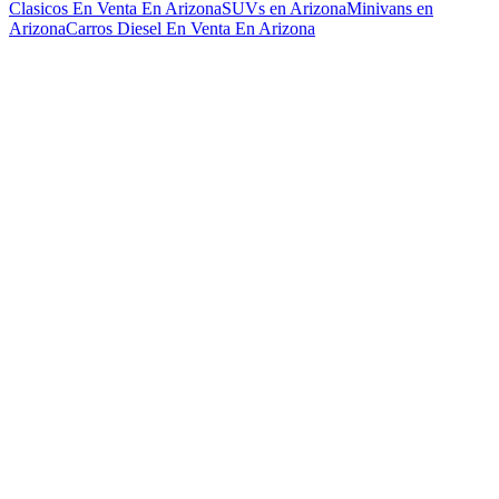
Clasicos En Venta En Arizona
SUVs en Arizona
Minivans en
Arizona
Carros Diesel En Venta En Arizona