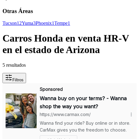
Otras Áreas
Tucson
12
Yuma
3
Phoenix
1
Tempe
1
Carros Honda en venta HR-V
en el estado de Arizona
5 resultados
Filtros