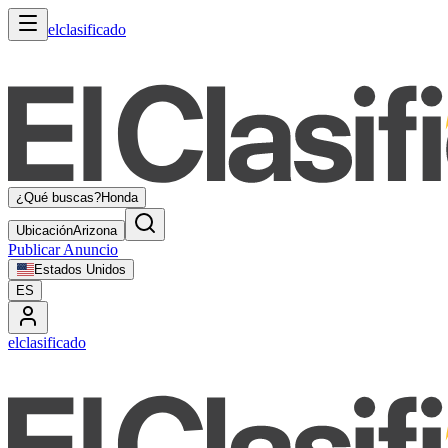
elclasificado
¿Qué buscas?
Honda
Ubicación
Arizona
Publicar Anuncio
Estados Unidos
ES
elclasificado