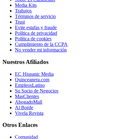
Media Kits
Trabajos
Términos de servicio
Trust
Evite estafas y fraude
Política de privacidad
Política de cookies
Cumplimiento de la CCPA
No vender mi información
Nuestros Afiliados
EC Hispanic Media
Quinceanera.com
EmpleosLatino
Su Socio de Negocios
MasClientes
AbogadoMall
Al Borde
Vivela Revista
Otros Enlaces
Comunidad