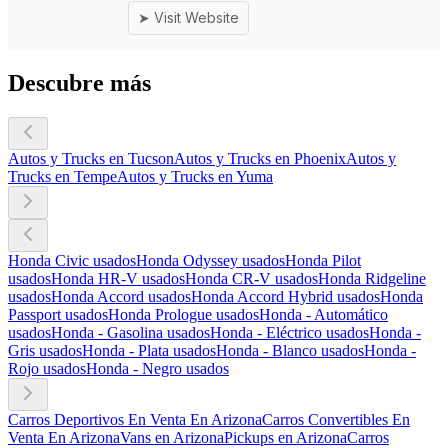
Descubre más
Autos y Trucks en Tucson
Autos y Trucks en Phoenix
Autos y
Trucks en Tempe
Autos y Trucks en Yuma
Honda Civic usados
Honda Odyssey usados
Honda Pilot
usados
Honda HR-V usados
Honda CR-V usados
Honda Ridgeline
usados
Honda Accord usados
Honda Accord Hybrid usados
Honda
Passport usados
Honda Prologue usados
Honda - Automático
usados
Honda - Gasolina usados
Honda - Eléctrico usados
Honda -
Gris usados
Honda - Plata usados
Honda - Blanco usados
Honda -
Rojo usados
Honda - Negro usados
Carros Deportivos En Venta En Arizona
Carros Convertibles En
Venta En Arizona
Vans en Arizona
Pickups en Arizona
Carros