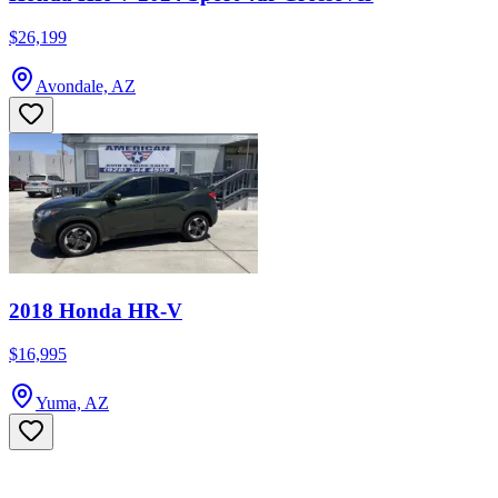
$26,199
Avondale, AZ
2018 Honda HR-V
$16,995
Yuma, AZ