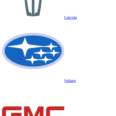
Lincoln
Subaru