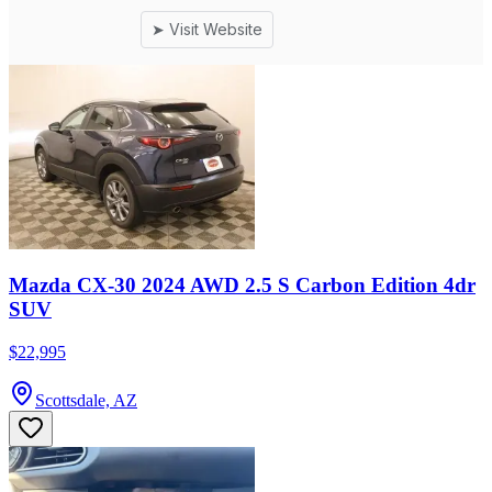
Mazda CX-30 2024 AWD 2.5 S Carbon Edition 4dr
SUV
$22,995
Scottsdale, AZ