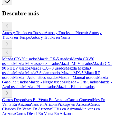
Descubre más
Autos y Trucks en Tucson
Autos y Trucks en Phoenix
Autos y
Trucks en Tempe
Autos y Trucks en Yuma
Mazda CX-30 usados
Mazda CX-5 usados
Mazda CX-50
usados
Mazda Mazdaspeed3 usados
Mazda MPV usados
Mazda CX-
90 PHEV usados
Mazda CX-70 usados
Mazda Mazda3
usados
Mazda Mazda3 Sedan usados
Mazda MX-5 Miata RF
usados
Mazda - Automático usados
Mazda - Manual usados
Mazda -
Gasolina usados
Mazda - Negro usados
Mazda - Gris usados
Mazda -
Azul usados
Mazda - Plata usados
Mazda - Blanco usados
Carros Deportivos En Venta En Arizona
Carros Convertibles En
Venta En Arizona
Vans en Arizona
Pickups en Arizona
Carros
Clasicos En Venta En Arizona
SUVs en Arizona
Minivans en
Arizona
Carros Diesel En Venta En Arizona