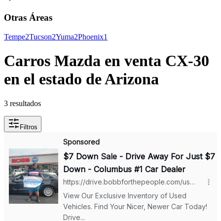
Otras Áreas
Tempe
2
Tucson
2
Yuma
2
Phoenix
1
Carros Mazda en venta CX-30
en el estado de Arizona
3 resultados
Filtros