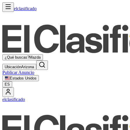
elclasificado
¿Qué buscas?
Mazda
Ubicación
Arizona
Publicar Anuncio
Estados Unidos
ES
elclasificado