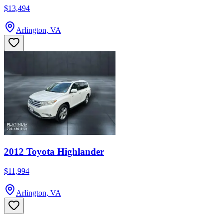
$13,494
Arlington, VA
2012 Toyota Highlander
$11,994
Arlington, VA