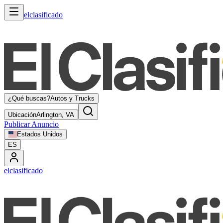
elclasificado
¿Qué buscas?
Autos y Trucks
Ubicación
Arlington, VA
Publicar Anuncio
Estados Unidos
ES
elclasificado