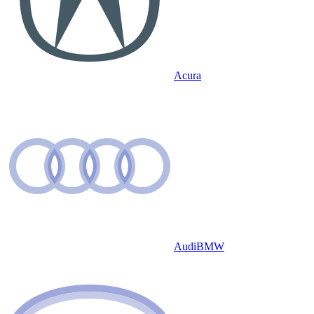
Acura
Audi
BMW