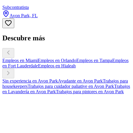
Subcontratista
Avon Park, FL
Descubre más
Empleos en Miami
Empleos en Orlando
Empleos en Tampa
Empleos
en Fort Lauderdale
Empleos en Hialeah
Sin experiencia en Avon Park
Ayudante en Avon Park
Trabajos para
housekeepers
Trabajos para cuidador paliative en Avon Park
Trabajos
en Lavandería en Avon Park
Trabajos para pintores en Avon Park