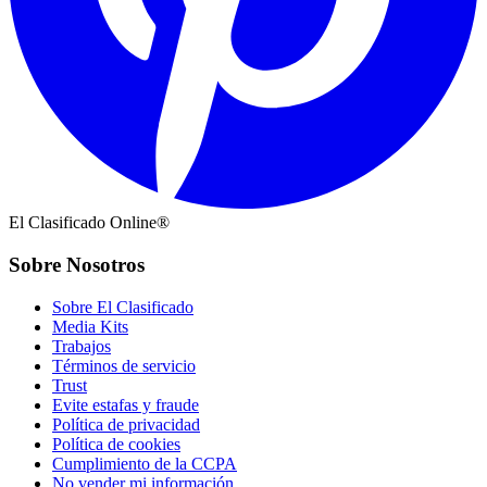
El Clasificado Online®
Sobre Nosotros
Sobre El Clasificado
Media Kits
Trabajos
Términos de servicio
Trust
Evite estafas y fraude
Política de privacidad
Política de cookies
Cumplimiento de la CCPA
No vender mi información