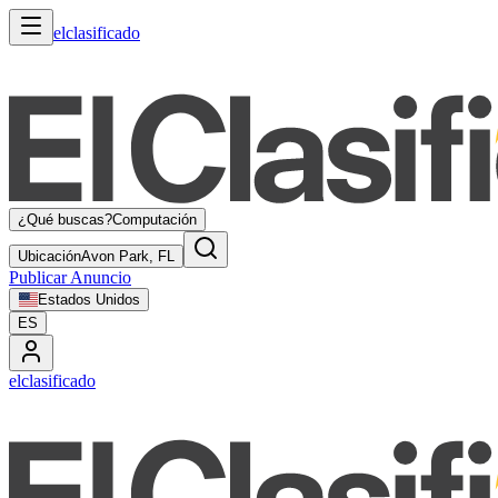
elclasificado
¿Qué buscas?
Computación
Ubicación
Avon Park, FL
Publicar Anuncio
Estados Unidos
ES
elclasificado