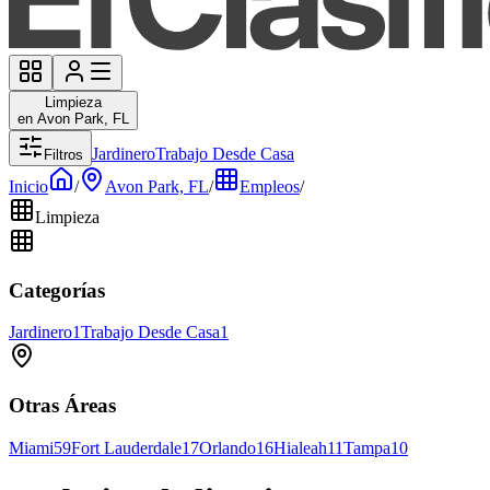
Limpieza
en Avon Park, FL
Jardinero
Trabajo Desde Casa
Filtros
Inicio
/
Avon Park, FL
/
Empleos
/
Limpieza
Categorías
Jardinero
1
Trabajo Desde Casa
1
Otras Áreas
Miami
59
Fort Lauderdale
17
Orlando
16
Hialeah
11
Tampa
10