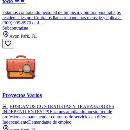
todo 🫵🫵
Estamos contratando personal de limpieza y pintura para trabajos
residenciales por Contratos llama o mandanos mensaje y aplica al
(909) 999-5970 o al...
Subcontratista
Avon Park, FL
Proyectos Varios
🚨 ¡BUSCAMOS CONTRATISTAS Y TRABAJADORES
INDEPENDIENTES! 🚨Estamos ampliando nuestra red de
profesionales para atender contratos de servicios en difere...
Independiente
Demandante de empleo