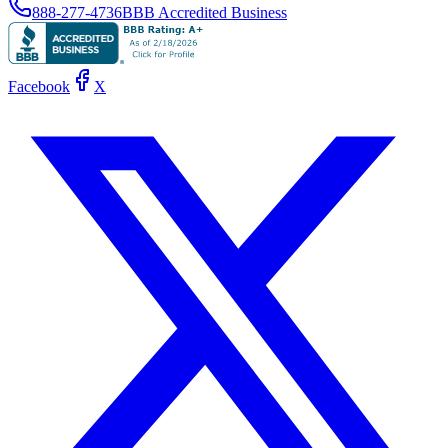
888-277-4736
BBB Accredited Business
Facebook
X