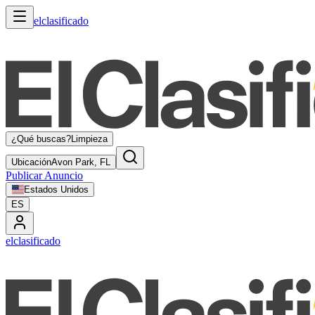
elclasificado
¿Qué buscas?
Limpieza
Ubicación
Avon Park, FL
Publicar Anuncio
Estados Unidos
ES
elclasificado