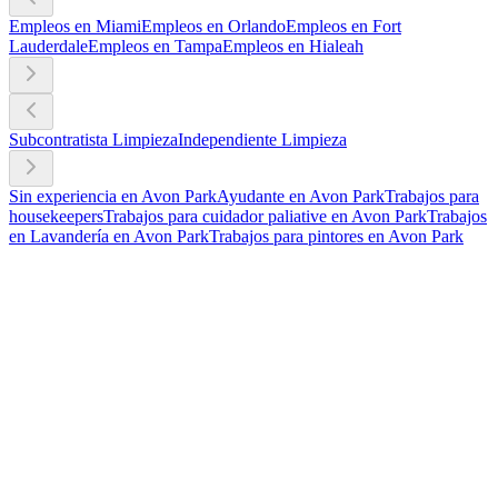
Empleos en Miami
Empleos en Orlando
Empleos en Fort
Lauderdale
Empleos en Tampa
Empleos en Hialeah
Subcontratista Limpieza
Independiente Limpieza
Sin experiencia en Avon Park
Ayudante en Avon Park
Trabajos para
housekeepers
Trabajos para cuidador paliative en Avon Park
Trabajos
en Lavandería en Avon Park
Trabajos para pintores en Avon Park