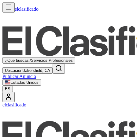
elclasificado
¿Qué buscas?
Servicios Profesionales
Ubicación
Bakersfield, CA
Publicar Anuncio
Estados Unidos
ES
elclasificado