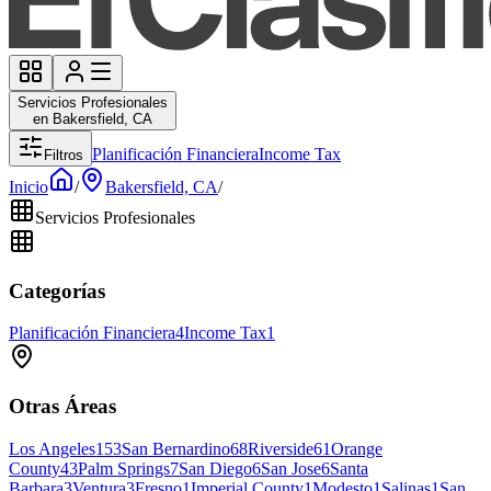
Servicios Profesionales
en Bakersfield, CA
Planificación Financiera
Income Tax
Filtros
Inicio
/
Bakersfield, CA
/
Servicios Profesionales
Categorías
Planificación Financiera
4
Income Tax
1
Otras Áreas
Los Angeles
153
San Bernardino
68
Riverside
61
Orange
County
43
Palm Springs
7
San Diego
6
San Jose
6
Santa
Barbara
3
Ventura
3
Fresno
1
Imperial County
1
Modesto
1
Salinas
1
San