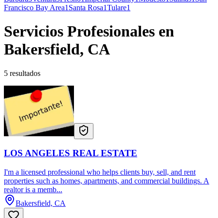
Francisco Bay Area
1
Santa Rosa
1
Tulare
1
Servicios Profesionales en
Bakersfield, CA
5 resultados
LOS ANGELES REAL ESTATE
I'm a licensed professional who helps clients buy, sell, and rent
properties such as homes, apartments, and commercial buildings. A
realtor is a memb...
Bakersfield, CA