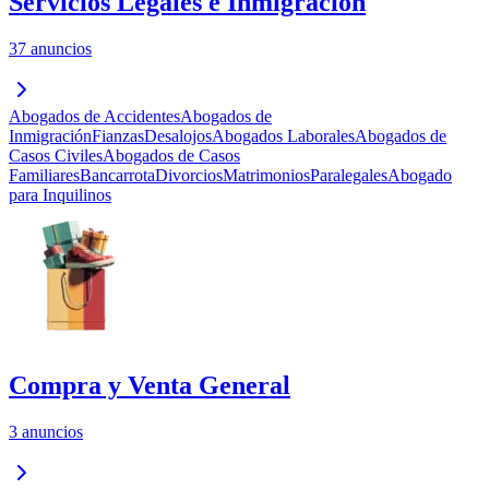
Servicios Legales e Inmigración
37 anuncios
Abogados de Accidentes
Abogados de
Inmigración
Fianzas
Desalojos
Abogados Laborales
Abogados de
Casos Civiles
Abogados de Casos
Familiares
Bancarrota
Divorcios
Matrimonios
Paralegales
Abogado
para Inquilinos
Compra y Venta General
3 anuncios