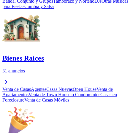
Banda, Conjunto y Grupos
Tamborazo y Norteño
DJs
Otras Músicas
para Fiestas
Cumbia y Salsa
Bienes Raíces
31 anuncios
Venta de Casas
Agentes
Casas Nuevas
Open House
Venta de
Apartamentos
Venta de Town House o Condominios
Casas en
Foreclosure
Venta de Casas Móviles