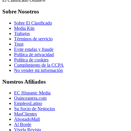
El Clasificado Online®
Sobre Nosotros
Sobre El Clasificado
Media Kits
Trabajos
Términos de servicio
Trust
Evite estafas y fraude
Política de privacidad
Política de cookies
Cumplimiento de la CCPA
No vender mi información
Nuestros Afiliados
EC Hispanic Media
Quinceanera.com
EmpleosLatino
Su Socio de Negocios
MasClientes
AbogadoMall
Al Borde
Vivela Revista