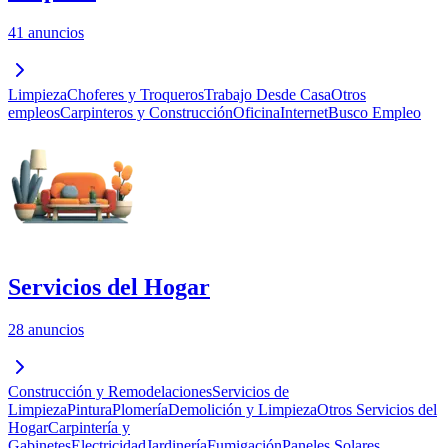
41 anuncios
Limpieza
Choferes y Troqueros
Trabajo Desde Casa
Otros
empleos
Carpinteros y Construcción
Oficina
Internet
Busco Empleo
Servicios del Hogar
28 anuncios
Construcción y Remodelaciones
Servicios de
Limpieza
Pintura
Plomería
Demolición y Limpieza
Otros Servicios del
Hogar
Carpintería y
Gabinetes
Electricidad
Jardinería
Fumigación
Paneles Solares