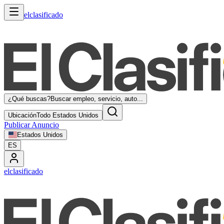
elclasificado
¿Qué buscas?
Buscar empleo, servicio, auto...
Ubicación
Todo Estados Unidos
Publicar Anuncio
Estados Unidos
ES
elclasificado