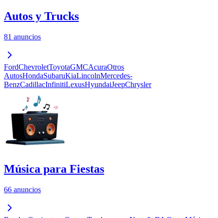
Autos y Trucks
81 anuncios
Ford
Chevrolet
Toyota
GMC
Acura
Otros
Autos
Honda
Subaru
Kia
Lincoln
Mercedes-
Benz
Cadillac
Infiniti
Lexus
Hyundai
Jeep
Chrysler
Música para Fiestas
66 anuncios