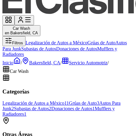
Car Wash
en Bakersfield, CA
Legalización de Autos a México
Grúas de Auto
Autos
Filtros
Para Junk
Subastas de Autos
Donaciones de Autos
Mufflers y
Radiadores
Inicio
/
Bakersfield, CA
/
Servicio Automotriz
/
Car Wash
Categorías
Legalización de Autos a México
11
Grúas de Auto
3
Autos Para
Junk
2
Subastas de Autos
2
Donaciones de Autos
1
Mufflers y
Radiadores
1
Otras Áreas