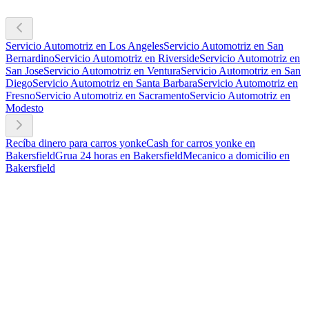
Servicio Automotriz en Los Angeles
Servicio Automotriz en San
Bernardino
Servicio Automotriz en Riverside
Servicio Automotriz en
San Jose
Servicio Automotriz en Ventura
Servicio Automotriz en San
Diego
Servicio Automotriz en Santa Barbara
Servicio Automotriz en
Fresno
Servicio Automotriz en Sacramento
Servicio Automotriz en
Modesto
Recíba dinero para carros yonke
Cash for carros yonke en
Bakersfield
Grua 24 horas en Bakersfield
Mecanico a domicilio en
Bakersfield