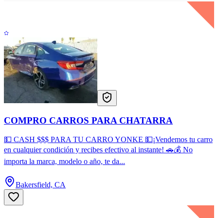
COMPRO CARROS PARA CHATARRA
💵 CASH $$$ PARA TU CARRO YONKE 💵¡Vendemos tu carro
en cualquier condición y recibes efectivo al instante! 🚗💰 No
importa la marca, modelo o año, te da...
Bakersfield, CA