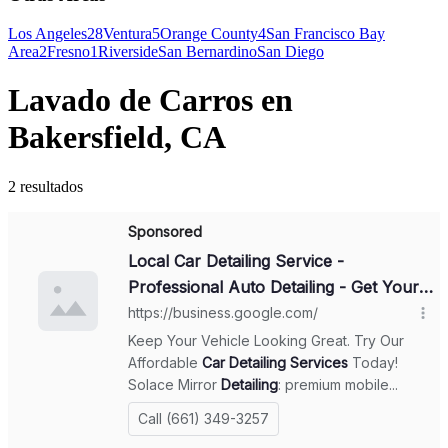
Los Angeles
28
Ventura
5
Orange County
4
San Francisco Bay
Area
2
Fresno
1
Riverside
San Bernardino
San Diego
Lavado de Carros en
Bakersfield, CA
2 resultados