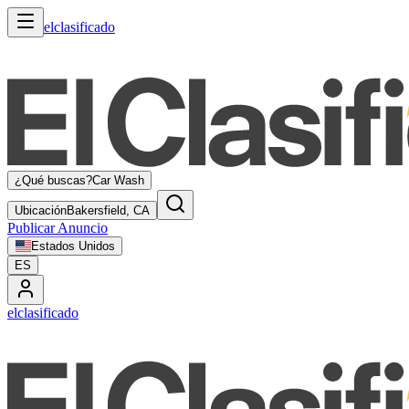
elclasificado
¿Qué buscas?
Car Wash
Ubicación
Bakersfield, CA
Publicar Anuncio
Estados Unidos
ES
elclasificado