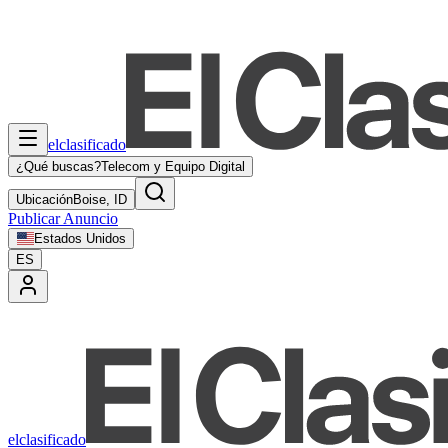
elclasificado
¿Qué buscas?
Telecom y Equipo Digital
Ubicación
Boise, ID
Publicar Anuncio
Estados Unidos
ES
elclasificado