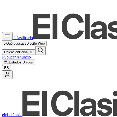
elclasificado
¿Qué buscas?
Diseño Web
Ubicación
Boise, ID
Publicar Anuncio
Estados Unidos
ES
elclasificado