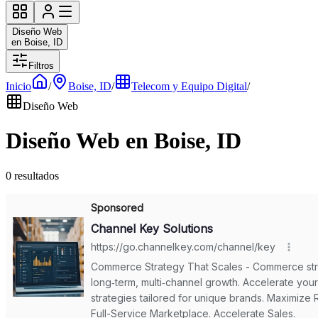
Diseño Web
en Boise, ID
Filtros
Inicio
/
Boise, ID
/
Telecom y Equipo Digital
/
Diseño Web
Diseño Web en Boise, ID
0 resultados