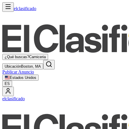
elclasificado
¿Qué buscas?
Carniceria
Ubicación
Boston, MA
Publicar Anuncio
Estados Unidos
ES
elclasificado