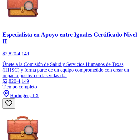
Especialista en Apoyo entre Iguales Certificado Nivel
II
$2,820-4,149
Únete a la Comisión de Salud y Servicios Humanos de Texas
(HHSC) y forma parte de un equipo comprometido con crear un
impacto positivo en las vidas d...
$2,820-4,149
Tiempo completo
Harlingen, TX