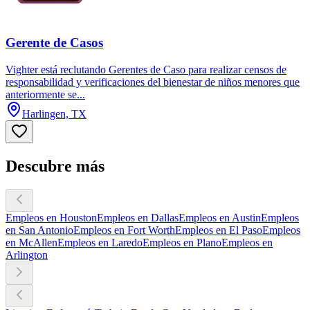
Gerente de Casos
Vighter está reclutando Gerentes de Caso para realizar censos de
responsabilidad y verificaciones del bienestar de niños menores que
anteriormente se...
Harlingen, TX
Descubre más
Empleos en Houston
Empleos en Dallas
Empleos en Austin
Empleos
en San Antonio
Empleos en Fort Worth
Empleos en El Paso
Empleos
en McAllen
Empleos en Laredo
Empleos en Plano
Empleos en
Arlington