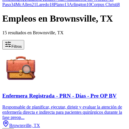
Paso
34
McAllen
21
Laredo
18
Plano
13
Arlington
10
Corpus Christi
8
Empleos en Brownsville, TX
15 resultados en Brownsville, TX
Filtros
Enfermera Registrada - PRN - Días - Pre OP BV
Responsable de planificar, ejecutar, dirigir y evaluar la atención de
enfermería directa e indirecta para pacientes quirúrgicos durante la
fase preop...
Brownsville, TX