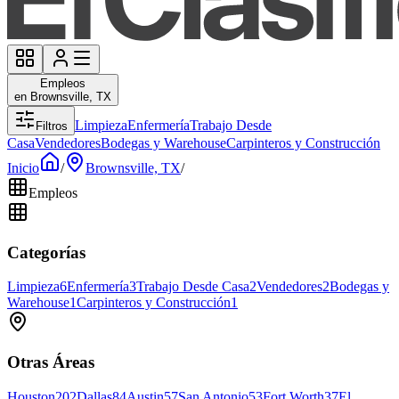
Empleos
en Brownsville, TX
Limpieza
Enfermería
Trabajo Desde
Filtros
Casa
Vendedores
Bodegas y Warehouse
Carpinteros y Construcción
Inicio
/
Brownsville, TX
/
Empleos
Categorías
Limpieza
6
Enfermería
3
Trabajo Desde Casa
2
Vendedores
2
Bodegas y
Warehouse
1
Carpinteros y Construcción
1
Otras Áreas
Houston
202
Dallas
84
Austin
57
San Antonio
53
Fort Worth
37
El