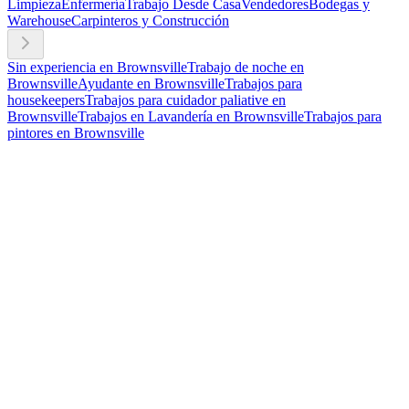
Limpieza
Enfermería
Trabajo Desde Casa
Vendedores
Bodegas y
Warehouse
Carpinteros y Construcción
Sin experiencia en Brownsville
Trabajo de noche en
Brownsville
Ayudante en Brownsville
Trabajos para
housekeepers
Trabajos para cuidador paliative en
Brownsville
Trabajos en Lavandería en Brownsville
Trabajos para
pintores en Brownsville