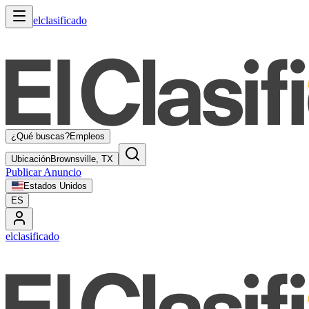
elclasificado
¿Qué buscas?
Empleos
Ubicación
Brownsville, TX
Publicar Anuncio
Estados Unidos
ES
elclasificado