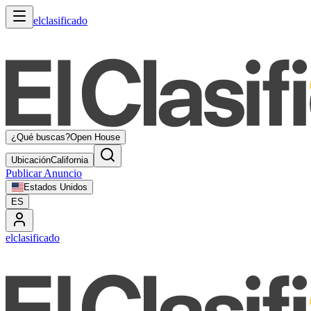
elclasificado
¿Qué buscas?
Open House
Ubicación
California
Publicar Anuncio
Estados Unidos
ES
elclasificado