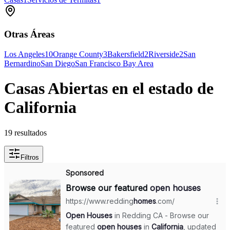
Otras Áreas
Los Angeles
10
Orange County
3
Bakersfield
2
Riverside
2
San
Bernardino
San Diego
San Francisco Bay Area
Casas Abiertas en el estado de
California
19 resultados
Filtros