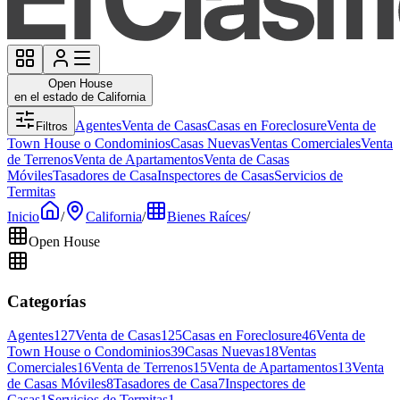
Open House
en el estado de California
Agentes
Venta de Casas
Casas en Foreclosure
Venta de
Filtros
Town House o Condominios
Casas Nuevas
Ventas Comerciales
Venta
de Terrenos
Venta de Apartamentos
Venta de Casas
Móviles
Tasadores de Casa
Inspectores de Casas
Servicios de
Termitas
Inicio
/
California
/
Bienes Raíces
/
Open House
Categorías
Agentes
127
Venta de Casas
125
Casas en Foreclosure
46
Venta de
Town House o Condominios
39
Casas Nuevas
18
Ventas
Comerciales
16
Venta de Terrenos
15
Venta de Apartamentos
13
Venta
de Casas Móviles
8
Tasadores de Casa
7
Inspectores de
Casas
1
Servicios de Termitas
1