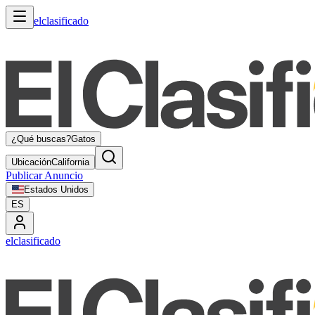
elclasificado
¿Qué buscas?
Gatos
Ubicación
California
Publicar Anuncio
Estados Unidos
ES
elclasificado