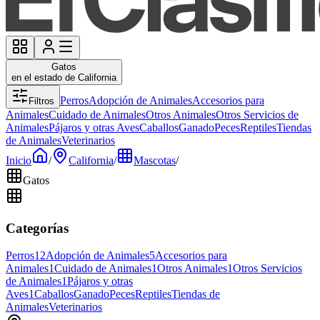
Gatos
en el estado de California
Perros
Adopción de Animales
Accesorios para
Filtros
Animales
Cuidado de Animales
Otros Animales
Otros Servicios de
Animales
Pájaros y otras Aves
Caballos
Ganado
Peces
Reptiles
Tiendas
de Animales
Veterinarios
Inicio
/
California
/
Mascotas
/
Gatos
Categorías
Perros
12
Adopción de Animales
5
Accesorios para
Animales
1
Cuidado de Animales
1
Otros Animales
1
Otros Servicios
de Animales
1
Pájaros y otras
Aves
1
Caballos
Ganado
Peces
Reptiles
Tiendas de
Animales
Veterinarios