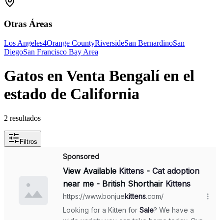
Otras Áreas
Los Angeles
4
Orange County
Riverside
San Bernardino
San
Diego
San Francisco Bay Area
Gatos en Venta Bengalí en el
estado de California
2 resultados
Filtros