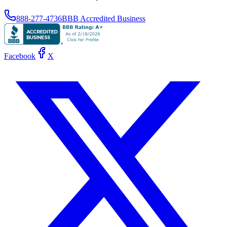
888-277-4736
BBB Accredited Business
Facebook
X