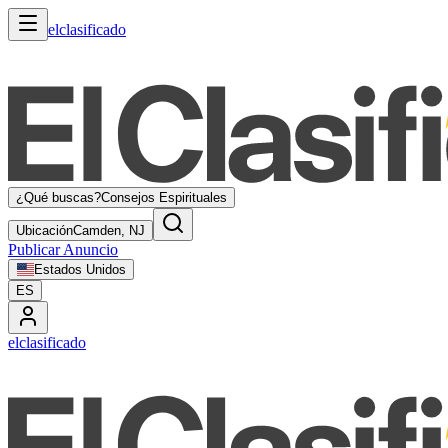
elclasificado
¿Qué buscas?
Consejos Espirituales
Ubicación
Camden, NJ
Publicar Anuncio
Estados Unidos
ES
elclasificado