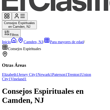
Consejos Espirituales
en Camden, NJ
Filtros
Inicio
/
Camden, NJ
/
Para mayores de edad
/
Consejos Espirituales
Otras Áreas
Elizabeth
1
Jersey City
1
Newark
1
Paterson
1
Trenton
1
Union
City
1
Vineland
1
Consejos Espirituales en
Camden, NJ