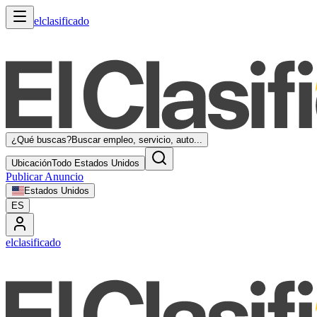
elclasificado
¿Qué buscas?
Buscar empleo, servicio, auto...
Ubicación
Todo Estados Unidos
Publicar Anuncio
Estados Unidos
ES
elclasificado